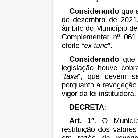
Considerando
que a
de dezembro de 2021, 
âmbito do Município de
Complementar nº 061
efeito “
ex tunc
”.
Considerando
que d
legislação houve cob
“
taxa
”, que devem ser
porquanto a revogação 
vigor da lei instituidora.
DECRETA
:
Art. 1º
. O Municí
restituição dos valores
em razão da revoga