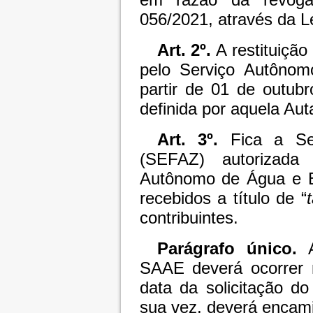
056/2021, através da L
Art. 2º.
A restituição 
pelo Serviço Autôno
partir de 01 de outub
definida por aquela Aut
Art. 3º.
Fica a Sec
(SEFAZ) autorizada 
Autônomo de Água e E
recebidos a título de “
contribuintes.
Parágrafo único.
A
SAAE deverá ocorrer n
data da solicitação do
sua vez, deverá encami