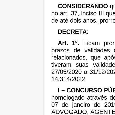
CONSIDERANDO
qu
no art. 37, inciso III q
de até dois anos, prorr
DECRETA
:
Art. 1º.
Ficam prorr
prazos de validades 
relacionados, que apó
tiveram suas validad
27/05/2020 a 31/12/20
14.314/2022
I – CONCURSO PÚB
homologado através do
07 de janeiro de 201
ADVOGADO, AGENTE