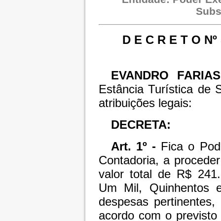
Subs
D E C R E T O N
EVANDRO FARIA
Estância Turística de
atribuições legais:
DECRETA:
Art. 1º -
Fica o Pode
Contadoria, a proceder
valor total de R$
241.
Um Mil, Quinhentos e
despesas pertinentes,
acordo com o previsto 