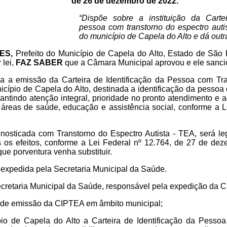
de 26 de dezembro de 2022.
“Dispõe sobre a instituição da Carte
pessoa com transtorno do espectro auti
do município de Capela do Alto e dá outr
ES,
Prefeito do Município de Capela do Alto, Estado de São 
 lei,
FAZ SABER
que a Câmara Municipal aprovou e ele sancio
da a emissão da Carteira de Identificação da Pessoa com Tra
cípio de Capela do Alto, destinada a identificação da pessoa
rantindo atenção integral, prioridade no pronto atendimento e 
 áreas de saúde, educação e assistência social, conforme a L
nosticada com Transtorno do Espectro Autista - TEA, será l
s os efeitos, conforme a Lei Federal nº 12.764, de 27 de de
que porventura venha substituir.
expedida pela Secretaria Municipal da Saúde.
cretaria Municipal da Saúde, responsável pela expedição da 
ica de emissão da CIPTEA em âmbito municipal;
ípio de Capela do Alto a Carteira de Identificação da Pesso