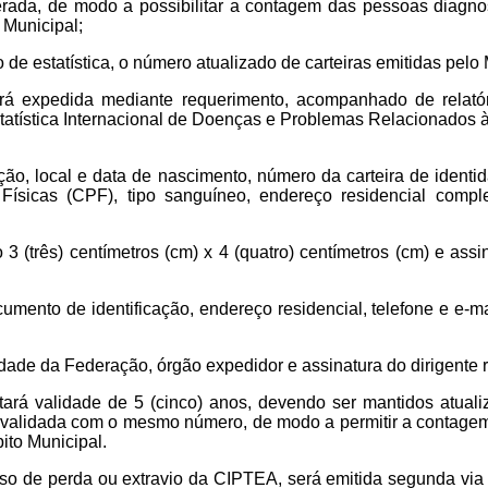
rada, de modo a possibilitar a contagem das pessoas diagno
 Municipal;
ito de estatística, o número atualizado de carteiras emitidas pelo
á expedida mediante requerimento, acompanhado de relató
tatística Internacional de Doenças e Problemas Relacionados à
ação, local e data de nascimento, número da carteira de identid
ísicas (CPF), tipo sanguíneo, endereço residencial compl
to 3 (três) centímetros (cm) x 4 (quatro) centímetros (cm) e ass
cumento de identificação, endereço residencial, telefone e e-m
nidade da Federação, órgão expedidor e assinatura do dirigente
ará validade de 5 (cinco) anos, devendo ser mantidos atuali
 revalidada com o mesmo número, de modo a permitir a contag
ito Municipal.
so de perda ou extravio da CIPTEA, será emitida segunda vi