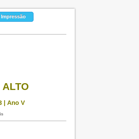
a Impressão
 ALTO
 | Ano V
is