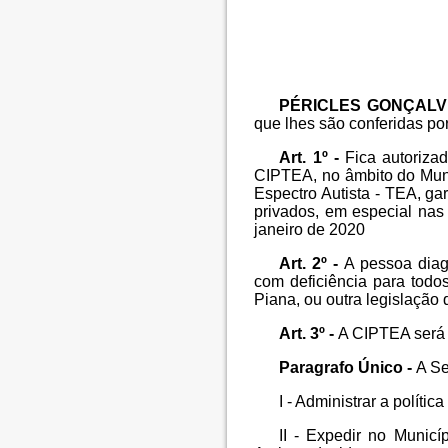
PÉRICLES GONÇALV
que lhes são conferidas por
Art. 1º -
Fica autoriza
CIPTEA, no âmbito do Muni
Espectro Autista - TEA, ga
privados, em especial nas
janeiro de 2020
Art. 2º -
A pessoa diag
com deficiência para todo
Piana, ou outra legislação 
Art. 3º -
A CIPTEA será 
Paragrafo Único -
A Se
I - Administrar a polít
II - Expedir no Munic