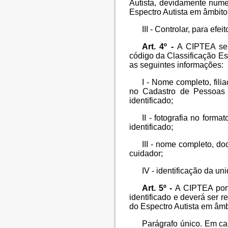
Autista, devidamente nume
Espectro Autista em âmbito
III - Controlar, para efe
Art. 4º -
A CIPTEA ser
código da Classificação Es
as seguintes informações:
I - Nome completo, fili
no Cadastro de Pessoas F
identificado;
II - fotografia no forma
identificado;
III - nome completo, do
cuidador;
IV - identificação da u
Art. 5º -
A CIPTEA port
identificado e deverá ser
do Espectro Autista em âmb
Parágrafo único. Em ca