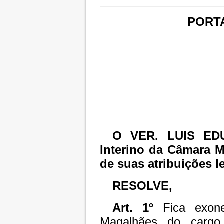
PORTA
O VER. LUIS EDU
Interino da Câmara M
de suas atribuições l
RESOLVE,
Art. 1º
Fica exon
Magalhães do cargo