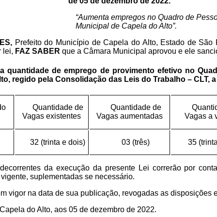
de 05 de dezembro de 2022.
“Aumenta empregos no Quadro de Pessoa
Municipal de Capela do Alto”.
ES,
Prefeito do Município de Capela do Alto, Estado de São 
 lei,
FAZ SABER
que a Câmara Municipal aprovou e ele sancio
a a quantidade de emprego de provimento efetivo no Quad
to, regido pela Consolidação das Leis do Trabalho – CLT, a
do
Quantidade de
Quantidade de
Quanti
Vagas existentes
Vagas aumentadas
Vagas a v
32 (trinta e dois)
03 (três)
35 (trint
decorrentes da execução da presente Lei correrão por cont
vigente, suplementadas se necessário.
em vigor na data de sua publicação, revogadas as disposições e
e Capela do Alto, aos 05 de dezembro de 2022.