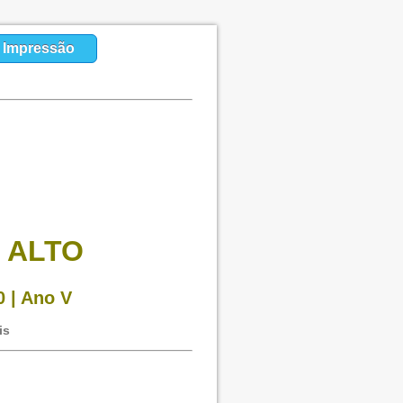
a Impressão
 ALTO
 | Ano V
is