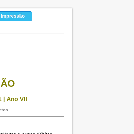
a Impressão
SÃO
 | Ano VII
etos