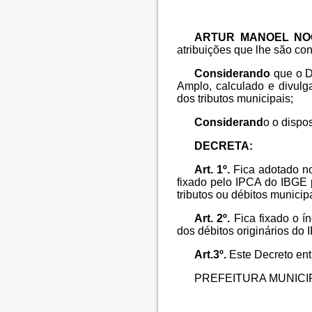
ARTUR MANOEL NO
atribuições que lhe são conf
Considerando
que o D
Amplo, calculado e divulga
dos tributos municipais;
Considerand
o o dispos
DECRETA:
Art. 1º.
Fica adotado no
fixado pelo IPCA do IBGE pa
tributos ou débitos municip
Art. 2º.
Fica fixado o í
dos débitos originários do 
Art.3º.
Este Decreto entr
PREFEITURA MUNICIPA