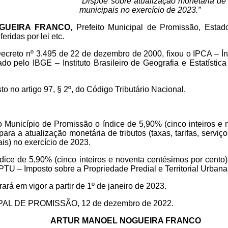
“Dispõe sobre atualização monetária de t
municipais no exercício de 2023.”
GUEIRA FRANCO
, Prefeito Municipal de Promissão, Esta
eridas por lei etc.
ecreto nº 3.495 de 22 de dezembro de 2000, fixou o IPCA – Í
do pelo IBGE – Instituto Brasileiro de Geografia e Estatístic
to no artigo 97, § 2º, do Código Tributário Nacional.
 Município de Promissão o índice de 5,90% (cinco inteiros e 
ra a atualização monetária de tributos (taxas, tarifas, serviço
ais) no exercício de 2023.
ndice de 5,90% (cinco inteiros e noventa centésimos por cento
IPTU – Imposto sobre a Propriedade Predial e Territorial Urbana
ará em vigor a partir de 1º de janeiro de 2023.
L DE PROMISSÃO, 12 de dezembro de 2022.
ARTUR MANOEL NOGUEIRA FRANCO