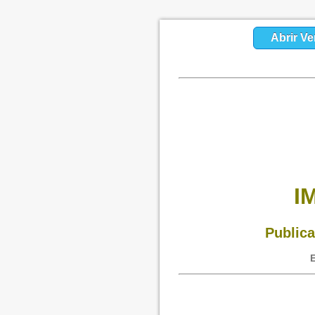
Abrir Ve
I
Publica
E