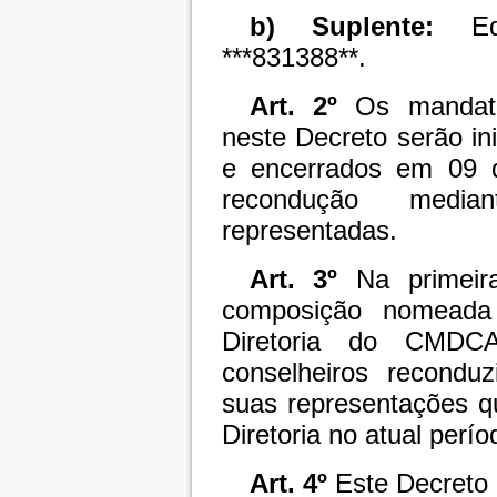
b) Suplente:
E
***831388**.
Art. 2º
Os mandato
neste Decreto serão in
e encerrados em 09 d
recondução media
representadas.
Art. 3º
Na primeira
composição nomeada 
Diretoria do CMDCA
conselheiros reconduz
suas representações q
Diretoria no atual perí
Art. 4º
Este Decreto e