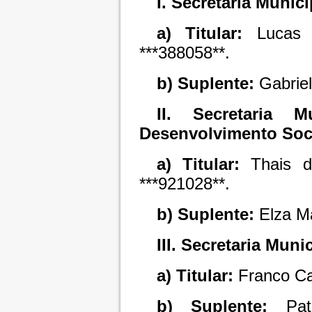
I.
Secretaria Munici
a)
Titular:
Lucas J
***388058**.
b) Suplente:
Gabriel
II. Secretaria 
Desenvolvimento Soci
a) Titular:
Thais d
***921028**.
b) Suplente:
Elza Ma
III. Secretaria Mun
a) Titular:
Franco Car
b) Suplente:
Patr