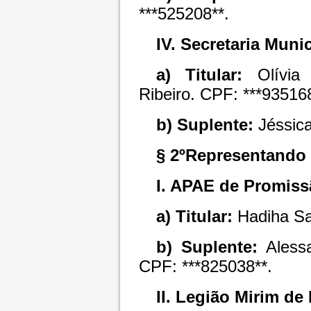
***525208**.
IV. Secretaria Muni
a) Titular:
Olívia
Ribeiro. CPF: ***935168
b) Suplente:
Jéssic
§ 2ºRepresentando 
I. APAE de Promiss
a) Titular:
Hadiha Sa
b) Suplente:
Alessa
CPF: ***825038**.
II. Legião Mirim de