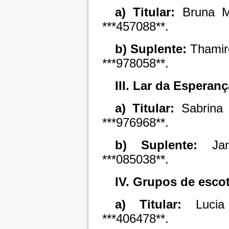
a) Titular:
Bruna Ma
***457088**.
b) Suplente:
Thamire
***978058**.
III. Lar da Esperanç
a) Titular:
Sabrina 
***976968**.
b) Suplente:
Jane
***085038**.
IV. Grupos de esco
a) Titular:
Luci
***406478**.