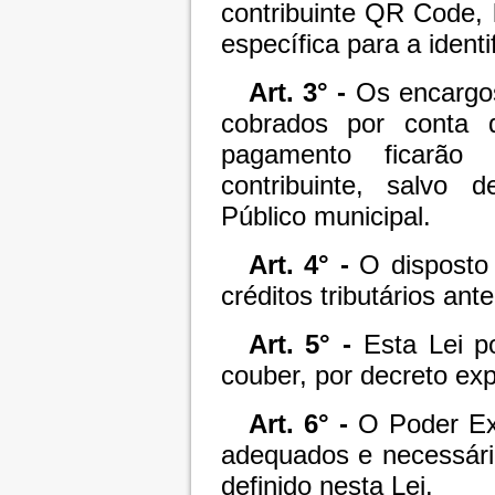
contribuinte QR Code, l
específica para a ident
Art. 3° -
Os encargos
cobrados por conta 
pagamento ficarão
contribuinte, salvo 
Público municipal.
Art. 4° -
O disposto n
créditos tributários ant
Art. 5° -
Esta Lei p
couber, por decreto ex
Art. 6° -
O Poder Ex
adequados e necessário
definido nesta Lei.