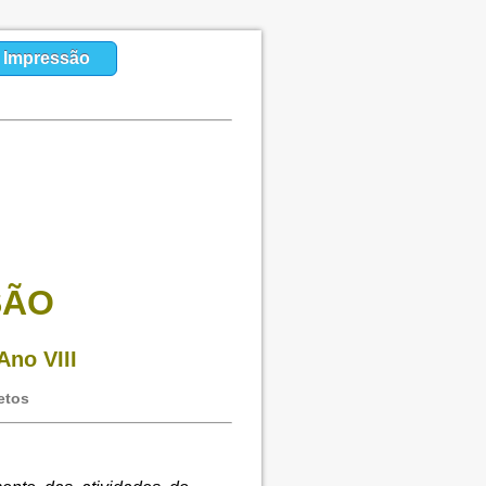
a Impressão
SÃO
Ano VIII
etos