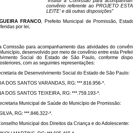
“Institui a Comissão para acompanham
convênio referente ao PROJETO EST
LEITE’ e dá outras disposições”
GUEIRA FRANCO
, Prefeito Municipal de Promissão, Esta
eridas por lei,
da a Comissão para acompanhamento das atividades do co
unicípio, desenvolvido por meio de convênio entre esta Prefei
lvimento Social do Estado de São Paulo, conforme dispos
osteriores, com as seguintes representações:
cretaria de Desenvolvimento Social do Estado de São Paulo:
A DOS SANTOS VARANDAS, RG: ***.816.956-*.
 DOS SANTOS TEIXEIRA, RG: ***.759.193-*.
cretaria Municipal de Saúde do Município de Promissão:
LVA, RG: ***.846.322-*.
onselho Municipal dos Direitos da Criança e do Adolescente: