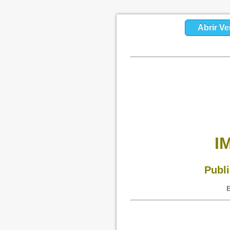
Abrir Ve
I
Publi
E