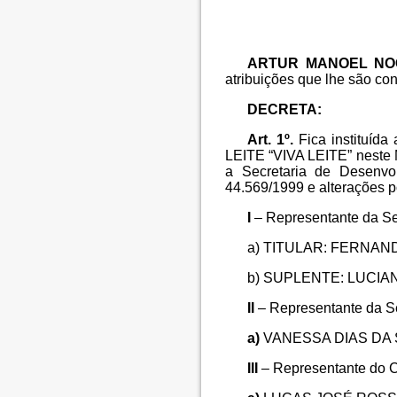
ARTUR MANOEL NO
atribuições que lhe são conf
DECRETA:
Art. 1º.
Fica instituí
LEITE “VIVA LEITE” neste M
a Secretaria de Desenvo
44.569/1999 e alterações p
I
– Representante da Se
a) TITULAR: FERNAND
b) SUPLENTE: LUCIANA
II
– Representante da Se
a)
VANESSA DIAS DA SI
III
– Representante do C