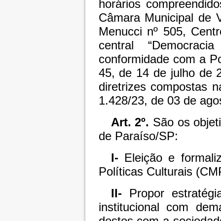
horários compreendido
Câmara Municipal de V
Menucci nº 505, Centr
central “Democraci
conformidade com a Por
45, de 14 de julho de
diretrizes compostas 
1.428/23, de 03 de ago
Art. 2º.
São os objeti
de Paraíso/SP:
I-
Eleição e formali
Políticas Culturais (C
II-
Propor estratégi
institucional com dem
destes com a sociedade