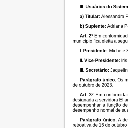
III. Usuários do Siste
a) Titular:
Alessandra P
b) Suplente:
Adriana Pe
Art. 2º
Em conformidade
município fica eleita a se
I. Presidente:
Michele 
II. Vice-Presidente:
Íri
III. Secretário:
Jaqueli
Parágrafo único.
Os ma
de outubro de 2023.
Art. 3º
Em conformidade
designada a servidora Elia
desempenhar a função de 
desempenho normal de sua
Parágrafo único.
A des
retroativa de 16 de outubro