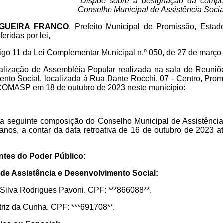
“Dispõe sobre a designação da compos
Conselho Municipal de Assistência Soci
GUEIRA FRANCO
, Prefeito Municipal de Promissão, Esta
eridas por lei,
 11 da Lei Complementar Municipal n.º 050, de 27 de março 
zação de Assembléia Popular realizada
na sala de Reuniõe
ento Social, localizada à Rua Dante Rocchi, 07 -
Centro, Prom
o COMASP em 18 de outubro de 2023 neste município:
 a seguinte composição do Conselho Municipal de Assistênci
anos, a contar da data retroativa de 16 de outubro de 2023 a
antes do Poder
Público:
l de Assistência e Desenvolvimento Social:
Silva Rodrigues Pavoni. CPF: ***866088**.
triz da Cunha. CPF: ***691708**.