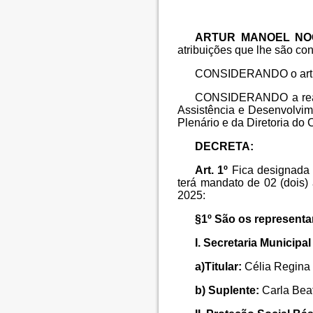
ARTUR MANOEL NO
atribuições que lhe são conf
CONSIDERANDO o artigo
CONSIDERANDO a reali
Assistência e Desenvolvim
Plenário e da Diretoria d
DECRETA:
Art. 1º
Fica designada
terá mandato de 02 (dois) 
2025:
§1º São os represent
I. Secretaria Municipa
a)Titular:
Célia Regina 
b) Suplente:
Carla Bea