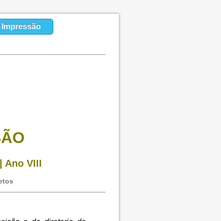
a Impressão
SÃO
 Ano VIII
etos