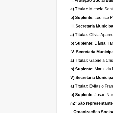
II. Proteção Social Bá
a) Titular:
Michele Sant
b) Suplente:
Leonice Pe
III. Secretaria Municip
a) Titular:
Olívia Apare
b) Suplente:
Dânia Ham
IV. Secretaria Munici
a) Titular:
Gabriela Cris
b) Suplente:
Marizilda 
V) Secretaria Municip
a) Titular:
Evilasio Fran
b) Suplente:
Josan Nun
§2º São representante
I. Organizações Socio