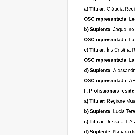
a) Titular:
Cláudia Regi
OSC representada:
Leg
b) Suplente:
Jaqueline
OSC representada:
La
c) Titular:
Íris Cristina
OSC representada:
La
d) Suplente:
Alessandr
OSC representada:
AP
II
. Profissionais resi
a) Titular:
Regiane Muss
b) Suplente:
Lucia Ter
c) Titular:
Jussara T. Ar
d) Suplente:
Nahara de