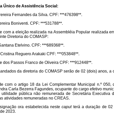
ma Único de Assistência Social:
ereira Fernandes da Silva. CPF: ***476398**.
reira Boniventi. CPF: ***531788**.
 com a eleição realizada na Assembléia Popular realizada em
guinte Diretoria do COMASP:
Santana Etelvino. CPF: ***689368**.
s Cristina Reguero Arakaki CPF: ***053848**.
ne dos
Passos Franco de Oliveira CPF: ***912448**.
ndados da diretoria do COMASP serão de 02 (dois) anos, a co
 com o artigo 18 da Lei Complementar Municipal n.º 050, 
ndra Carla Bezerra Fagundes, ocupante do cargo efetivo munici
utilidade pública não remunerada de Secretária Executiva
s atividades remuneradas no CREAS.
ignação ora estabelecida neste
caput
terá a duração de 02 
 de 2023.