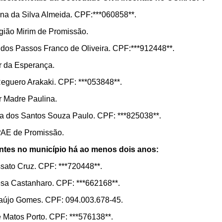
na da Silva Almeida. CPF:***060858**.
ião Mirim de Promissão.
 dos Passos Franco de Oliveira. CPF:***912448**.
r da Esperança.
 Reguero Arakaki. CPF: ***053848**.
r Madre Paulina.
a dos Santos Souza Paulo. CPF: ***825038**.
AE de Promissão.
dentes no município há ao menos dois anos:
ato Cruz. CPF: ***720448**.
esa Castanharo. CPF: ***662168**.
aújo
Gomes. CPF: 094.003.678-45.
 Matos Porto. CPF: ***576138**.