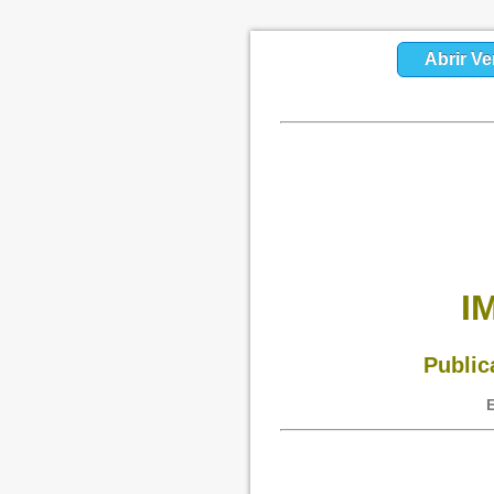
Abrir Ve
I
Public
E