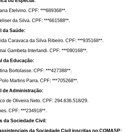
sica ou Especial:
ana Etelvino. CPF: ***689368**.
liser da Silva. CPF: ***661588**.
al da Saúde:
cida Caravaca da Silva Ribeiro. CPF: ***935168**.
ai Gambeta Interlandi. CPF: ***090168**.
pal da Educação:
tina Bortolasse. CPF: ***427388**.
Polo Martins Parra. CPF: ***705268**.
al de Administração:
co de Oliveira Neto. CPF: 294.636.518/29.
es. CPF: ***234918**.
s da Sociedade Civil:
assistenciais da Sociedade Civil inscritas no COMASP: