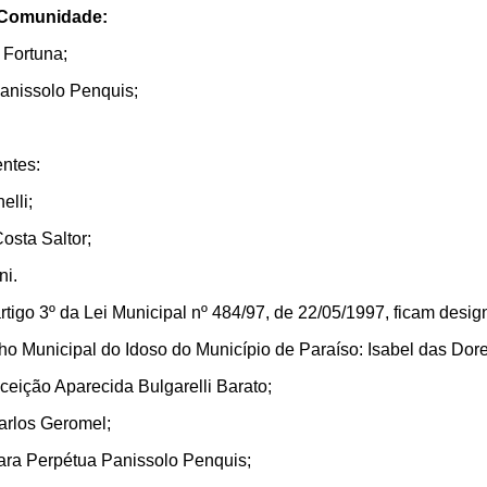
a Comunidade:
 Fortuna;
anissolo Penquis;
ntes:
elli;
osta Saltor;
ni.
tigo 3º da Lei Municipal nº 484/97, de 22/05/1997, ficam desig
o Municipal do Idoso do Município de Paraíso: Isabel das Dore
eição Aparecida Bulgarelli Barato;
Carlos Geromel;
ara Perpétua Panissolo Penquis;