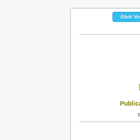
Abrir Ve
Public
E