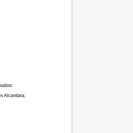
nados:
s Alcantara;