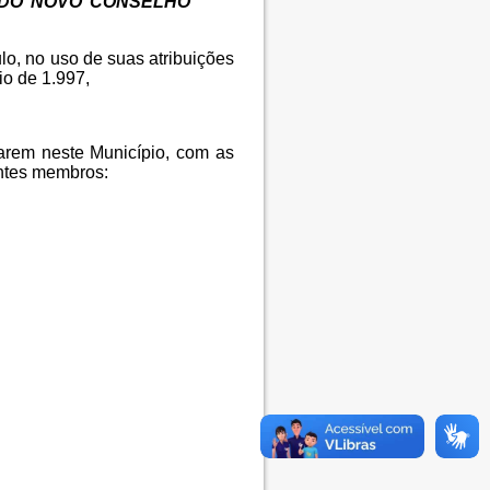
 DO
NOVO
CONSELHO
lo, no uso de suas atribuições
io de 1.997,
arem neste Município, com as
intes membros: