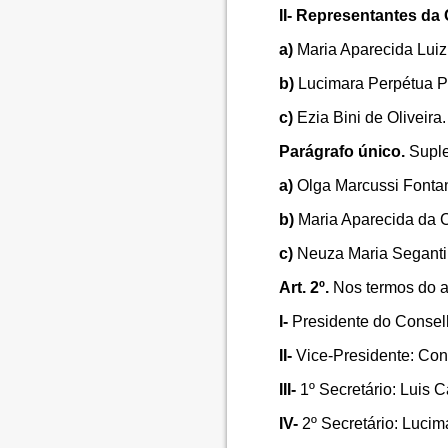
II- Representantes d
a)
Maria Aparecida Luiz
b)
Lucimara Perpétua P
c)
Ezia Bini de Oliveira.
Parágrafo único.
Suple
a)
Olga Marcussi Fontan
b)
Maria Aparecida da C
c)
Neuza Maria Seganti
Art. 2º.
Nos termos do ar
I-
Presidente do Conselh
II-
Vice-Presidente: Conc
III-
1º Secretário: Luis 
IV-
2º Secretário: Lucim