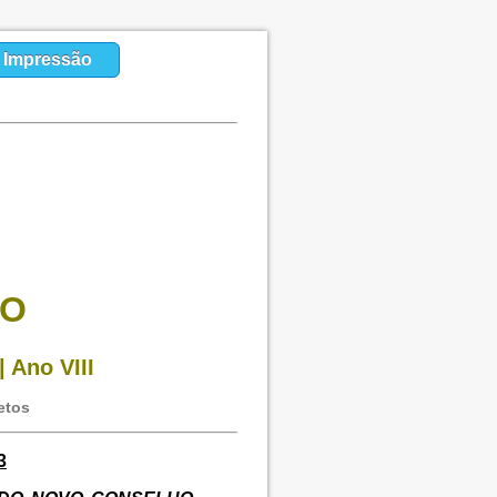
a Impressão
SO
 Ano VIII
etos
3