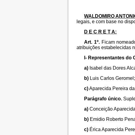
WALDOMIRO ANTONIO
legais, e com base no dispo
D E C R E T A:
Art. 1º.
Ficam nomeados
atribuições estabelecidas 
I- Representantes do G
a)
Isabel das Dores Alc
b)
Luis Carlos Geromel
c)
Aparecida Pereira da 
Parágrafo único.
Suple
a)
Conceição Aparecida 
b)
Emidio Roberto Penar
c)
Érica Aparecida Pere