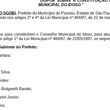
“DISPÕE SOBRE A CONSTITUIÇÃO
MUNICIPAL DO IDOSO.”
 SGOBI,
Prefeito do Município de Paraíso, Estado de São Pau
sto nos artigos 2º e 4º da Lei Municipal nº 484/97, de 22 de ma
 para constituírem o Conselho Municipal do Idoso, para atu
no artigo 1º da Lei Municipal nº 484/97, de 22/05/1997, os segu
abinete do Prefeito:
antara;
;
Silva.
ntes:
Bulgarelli Barato;
iol Junior;
ira.