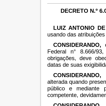
DECRETO N.º 6
LUIZ ANTONIO D
usando das atribuições 
CONSIDERANDO,
o
Federal n° 8.666/93
obrigações, deve obe
datas de suas exigibili
CONSIDERANDO,
q
alterada quando presen
público e mediante pr
competente, devidamen
CONSIDERANDO,
q