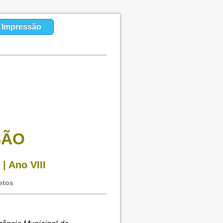
a Impressão
SÃO
| Ano VIII
etos