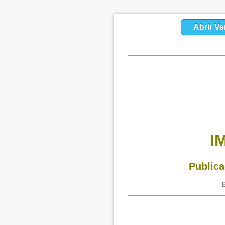
Abrir Ve
I
Publica
E