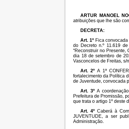
ARTUR MANOEL NO
atribuições que lhe são conf
DECRETA:
Art. 1º
Fica convocad
do Decreto n.º 11.619 de
“Reconstruir no Presente, 
dia 18 de setembro de 202
Vasconcelos de Freitas, s/n
Art. 2º
A 1ª CONFERÊ
fortalecimento da Política
de Juventude, convocada p
Art. 3º
A coordenação
Prefeitura de Promissão, p
que trata o artigo 1º deste 
Art. 4º
Caberá à Comi
JUVENTUDE, a ser publica
Administração.