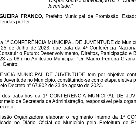
“Dispõe sobre a convocação da 1° Confe
Juventude.”
GUEIRA FRANCO
, Prefeito Municipal de Promissão, Esta
eridas por lei,
a a 1ª CONFERÊNCIA MUNICIPAL DE JUVENTUDE do Municípi
 25 de Julho de 2023, que trata da 4ª Conferência Nacion
Construir o Futuro: Desenvolvimento, Direitos, Participação e 
3 às 08h no Anfiteatro Municipal “Dr. Mauro Ferreira Grama”
, Centro.
NCIA MUNICIPAL DE JUVENTUDE tem por objetivo contrib
 de Juventude no Município, constituindo-se como etapa eletiva 
elo Decreto nº 67.902 de 23 de agosto de 2023.
 dos trabalhos da 1ª CONFERÊNCIA MUNICIPAL DE JUVE
or meio da Secretaria da Administração, responsável pela orga
decreto.
ssão Organizadora elaborar o regimento interno da 1ª
do no Diário Oficial do Município pela Prefeitura de Pr