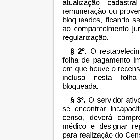
atualização cadast
remuneração ou proven
bloqueados, ficando s
ao comparecimento j
regularização.
§ 2º.
O restabelecim
folha de pagamento im
em que houve o recens
incluso nesta folh
bloqueada.
§ 3º.
O servidor ativ
se encontrar incapaci
censo, deverá compro
médico e designar rep
para realização do Cen