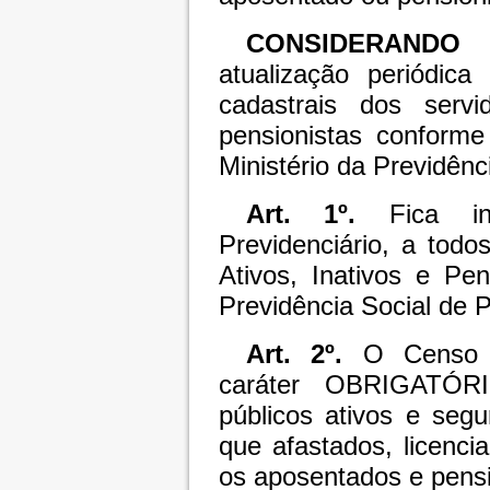
CONSIDERANDO
a
atualização periódic
cadastrais dos servi
pensionistas confor
Ministério da Previdên
Art. 1º.
Fica ins
Previdenciário, a todo
Ativos, Inativos e Pe
Previdência Social de 
Art. 2º.
O Censo Ca
caráter OBRIGATÓRI
públicos ativos e se
que afastados, licenc
os aposentados e pensi