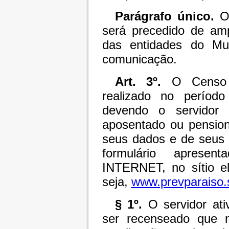
Parágrafo único.
O 
será precedido de ampl
das entidades do Mu
comunicação.
Art. 3º.
O Censo Ca
realizado no períod
devendo o servidor t
aposentado ou pension
seus dados e de seus 
formulário apresen
INTERNET, no sítio 
seja,
www.prevparaiso.
§ 1º.
O servidor ati
ser recenseado que n