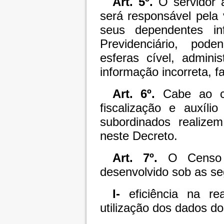
Art. 5º.
O servidor a
será responsável pela
seus dependentes in
Previdenciário, pod
esferas cível, admini
informação incorreta, f
Art. 6º.
Cabe ao ch
fiscalização e auxíli
subordinados realize
neste Decreto.
Art. 7º.
O Censo Ca
desenvolvido sob as seg
I-
eficiência na re
utilização dos dados do