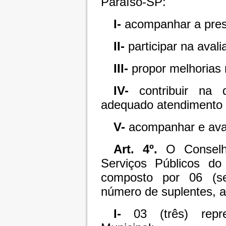
Paraíso-SP:
I-
acompanhar a prest
II-
participar na avali
III-
propor melhorias 
IV-
contribuir na d
adequado atendimento 
V-
acompanhar e aval
Art. 4º.
O Conselho
Serviços Públicos do
composto por 06 (se
número de suplentes, as
I-
03 (três) repre