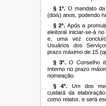
§ 1º.
O mandato da 
(dois) anos, podendo 
§ 2º.
Após a promulg
eleitoral iniciar-se-á 
e, uma vez concluíd
Usuários dos Serviço
prazo máximo de 15 (qu
§ 3º.
O Conselho de
Interno no prazo máxim
nomeação.
§ 4º.
Um dos memb
cuidará da elaboração
como relator, e será e