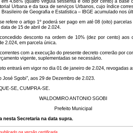
 em 4,68% (quatro vírgula sessenta e oito por cento) a base 
itorial Urbana e da taxa de serviços Urbanos, cujo índice cor
o Brasileiro de Geografia e Estatística – IBGE acumulado nos ú
se refere o artigo 1º poderá ser pago em até 08 (oito) parcelas
 dat
a de 15 de abril
de 2.024.
 concedido desconto na ordem de 10% (dez por cento) aos c
de 2.024, em parcela única.
orrentes com a execução do presente decreto correrão por co
orçamento vigente, suplementadas se necessário.
to entrará em vigor no dia 01 de janeiro de 2.024, revogadas a
to José Sgobi”, aos 29 de Dezembro de 2.023.
QUE-SE, CUMPRA-SE.
WALDOMIRO ANTONIO SGOBI
Prefeito Municipal
a nesta Secretaria na data supra.
publicado na versão certificada.