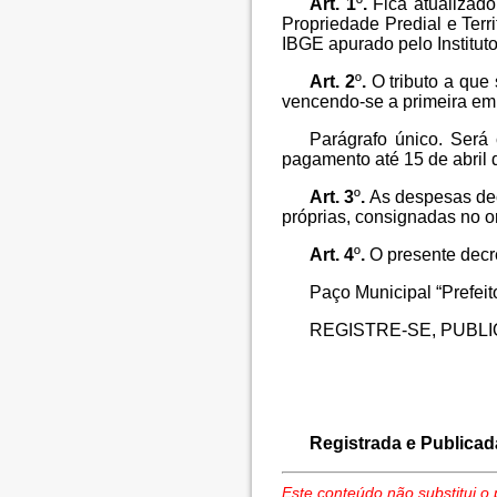
Art. 1
º
.
Fica atualizado
Propriedade Predial e Terr
IBGE
apurado pelo Institut
Art. 2
º
.
O tributo a que 
vencendo-se a primeira em
Parágrafo único. Será
pagamento até 15 de abril 
Art. 3
º
.
As despesas dec
próprias, consignadas no 
Art. 4
º
.
O presente decre
Paço Municipal “Prefei
REGISTRE-SE, PUBLI
Registrada e Publicad
Este conteúdo não substitui o 