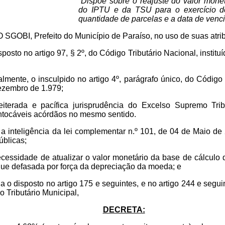
“Dispõe sobre o reajuste do valor mone
do IPTU e da TSU para o exercício d
quantidade de parcelas e a data de venci
I, Prefeito do Município de Paraíso, no uso de suas atribui
posto no artigo 97, § 2º, do Código Tributário Nacional, instituí
ualmente, o insculpido no artigo 4º, parágrafo único, do Código T
Dezembro de 1.979;
iterada e pacífica jurisprudência do Excelso Supremo Tri
ntocáveis acórdãos no mesmo sentido.
a inteligência da lei complementar n.º 101, de 04 de Maio de 
úblicas;
cessidade de atualizar o valor monetário da base de cálculo
ique defasada por força da depreciação da moeda; e
a o disposto no artigo 175 e seguintes, e no artigo 244 e segu
o Tributário Municipal,
DECRETA: