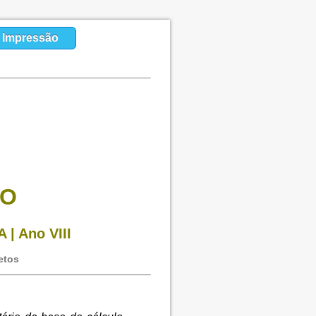
a Impressão
SO
 | Ano VIII
etos