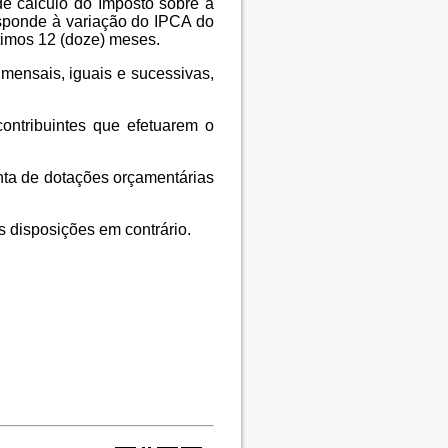
de cálculo do Imposto sobre a
responde à variação
do IPCA do
ltimos 12 (doze) meses.
 mensais, iguais e sucessivas,
ontribuintes que efetuarem o
nta de dotações orçamentárias
s disposições em contrário.