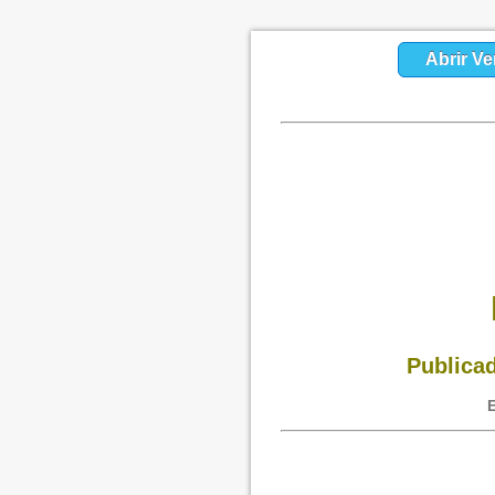
Abrir Ve
Publicad
E