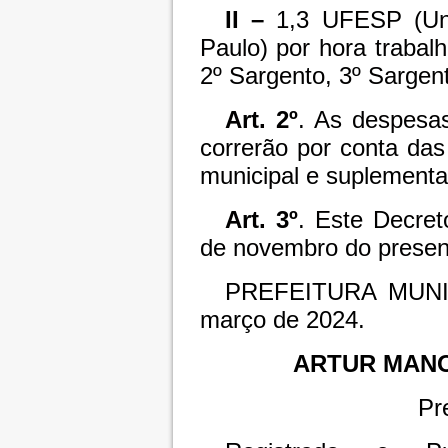
II –
1,3 UFESP (Uni
Paulo) por hora trabal
2º Sargento, 3º Sargen
Art. 2º
. As despesa
correrão por conta da
municipal e
suplementa
Art. 3º
. Este Decret
de novembro do presen
PREFEITURA MUNI
março de 2024.
ARTUR MAN
Pr