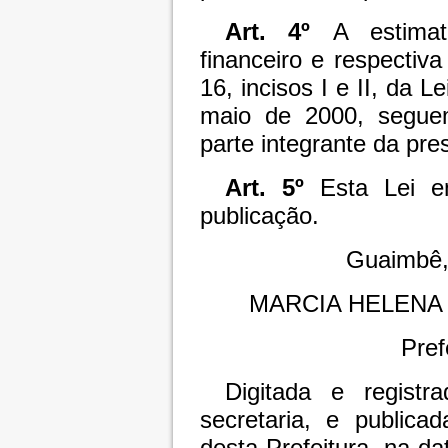
Art. 4º
A estimat
financeiro e respectiva
16, incisos I e II, da 
maio de 2000, segue
parte integrante da pre
Art. 5º
Esta Lei e
publicação.
Guaimbê,
MARCIA HELENA
Pref
Digitada e registr
secretaria, e publica
desta Prefeitura, na da