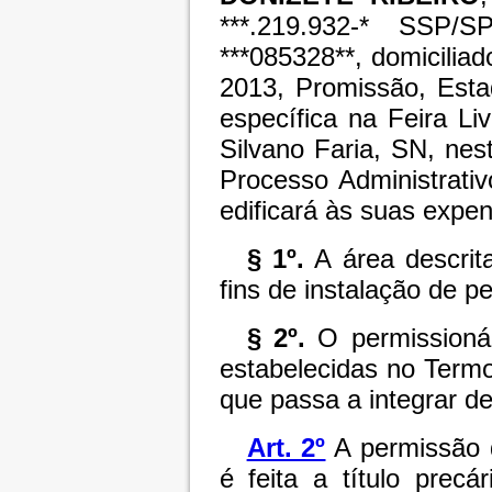
***.219.932-* SSP/
***085328**, domicilia
2013, Promissão, Esta
específica na Feira Li
Silvano Faria, SN, nes
Processo Administrati
edificará às suas expe
§ 1º.
A área descrita
fins de instalação de 
§ 2º.
O permissioná
estabelecidas no Term
que passa a integrar de
Art. 2º
A permissão d
é feita a título precá