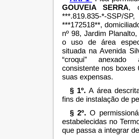
GOUVEIA SERRA
, 
***.819.835-*-SSP/
***172518**, domicilia
nº 98, Jardim Planalto
o uso de área especí
situada na Avenida Si
“croqui” anexado a
consistente nos boxes 
suas expensas.
§ 1º.
A área descrita
fins de instalação de 
§ 2º.
O permissionár
estabelecidas no Term
que passa a integrar de