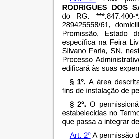
RODRIGUES DOS S
do RG. ***.847.400-
289425558/61, domici
Promissão, Estado 
específica na Feira Li
Silvano Faria, SN, nes
Processo Administrati
edificará às suas expe
§ 1º.
A área descrita
fins de instalação de 
§ 2º.
O permissionár
estabelecidas no Term
que passa a integrar de
Art. 2º
A permissão de