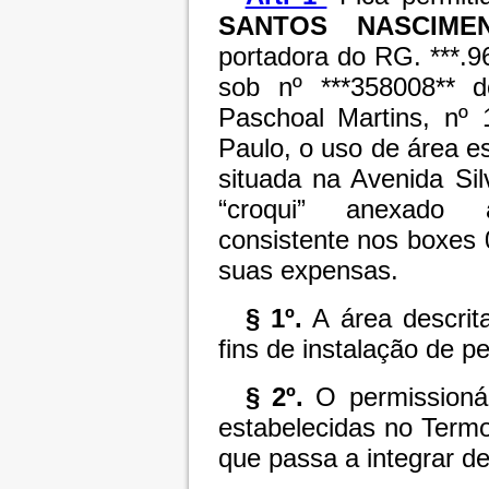
SANTOS NASCIME
portadora do RG. ***.9
sob nº ***358008** d
Paschoal Martins, nº
Paulo, o uso de área es
situada na Avenida Si
“croqui” anexado a
consistente nos boxes 
suas expensas.
§ 1º.
A área descrita
fins de instalação de 
§ 2º.
O permissionár
estabelecidas no Term
que passa a integrar de