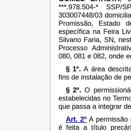
***.978.504-* SSP/
303007448/03 domicili
Promissão, Estado 
específica na Feira Li
Silvano Faria, SN, nes
Processo Administrati
080, 081 e 082, onde e
§ 1º.
A área descrita
fins de instalação de 
§ 2º.
O permissionár
estabelecidas no Term
que passa a integrar de
Art. 2º
A permissão d
é feita a título precá