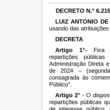
DECRETO N.º 6.21
LUIZ ANTONIO D
usando das atribuições 
DECRETA
Artigo 1°-
Fica
repartições pública
Administração Direta e
de 2024 – (segunda-
consagrada às comemo
Público”.
Artigo 2°
- O dispost
repartições públicas q
de interesse público