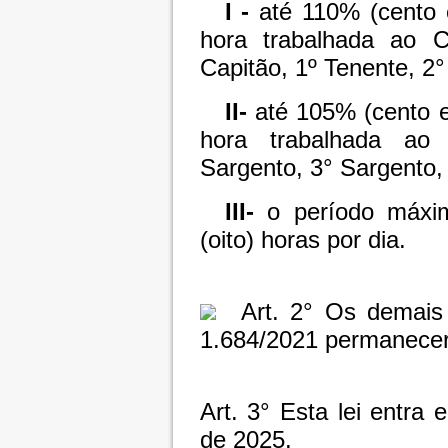
I -
até 110% (cento 
hora trabalhada ao Co
Capitão, 1º Tenente, 2°
II-
até 105% (cento 
hora trabalhada ao 
Sargento, 3° Sargento,
III-
o período máxim
(oito) horas por dia.
Art. 2° Os demais 
1.684/2021 permanecer
Art. 3° Esta lei entra 
de 2025.