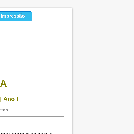
a Impressão
CA
| Ano I
etos