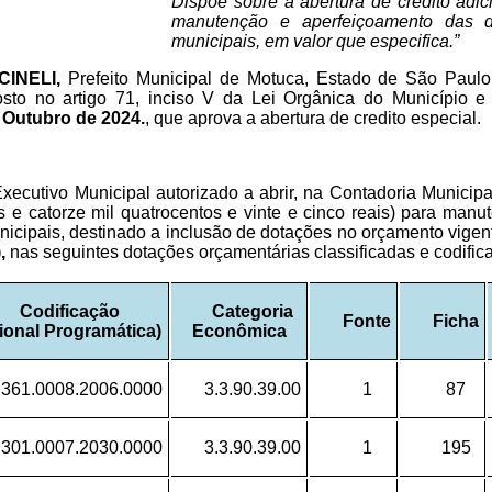
Dispõe sobre a abertura de crédito adic
manutenção e aperfeiçoamento das 
municipais, em valor que especifica.”
INELI,
Prefeito Municipal de Motuca, Estado de São Paulo
osto no artigo 71, inciso V da Lei Orgânica do Município
e Outubro de 2024.
, que aprova a abertura de credito especial.
xecutivo Municipal autorizado a abrir, na Contadoria Muni­cipal
 e catorze mil quatrocentos e vinte e cinco reais) para man
icipais, destinado a inclusão de dotações no orçamento vige
,
nas seguintes dotações orçamentárias classificadas e codifi
Codificação
Categoria
Fonte
Ficha
ional Programática)
Econômica
.361.0008.2006.0000
3.3.90.39.00
1
87
.301.0007.2030.0000
3.3.90.39.00
1
195