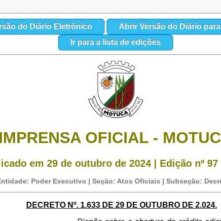
rsão do Diário Eletrônico
Abrir Versão do Diário par
Ir para a lista de edições
IMPRENSA OFICIAL - MOTU
icado em 29 de outubro de 2024 | Edição nº 97 
ntidade: Poder Executivo | Seção: Atos Oficiais | Subseção: Decr
DECRETO Nº. 1.633 DE 29 DE OUTUBRO DE 2.024.