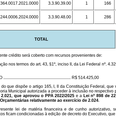
.364.0017.2021.0000
3.3.90.39.00
1
166
.244.0006.2024.0000
3.3.90.48.00
1
286
TOTAL
ente crédito será coberto com recursos proveni­entes de:
o nos termos do art. 43, §1º, inciso II, da Lei Federal nº. 4.32
....................................................... R$ 514.425,00
 do que dispõe o artigo 165, I, II da Constituição Federal, que 
doria Municipal autorizada a pro­ceder à inclusão no respectivo
 2.021, que aprovou o PPA 2022/2025
e a
Lei nº 898 de 2
 Orçamentárias relativamente ao exercício de 2.024
.
esente lei de matéria financeira e de cunho autorizativo,
s ficam condicionadas à edição de de­creto do Executivo, que