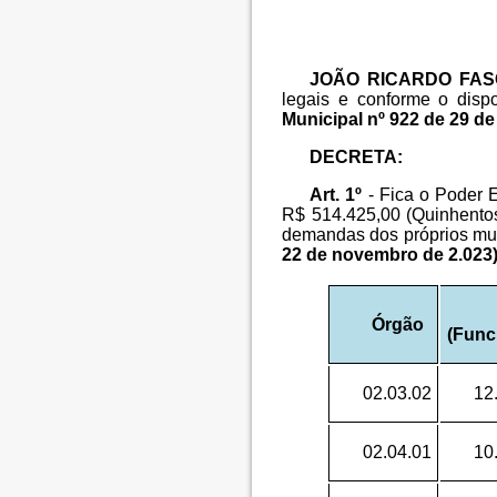
JOÃO RICARDO FASC
legais e conforme o disp
Municipal nº 922 de 29 d
DECRETA:
Art. 1º
- Fica o Poder E
R$ 514.425,00 (Quinhentos
demandas dos próprios mun
22 de novembro de 2.023)
Órgão
(Func
02.03.02
12
02.04.01
10