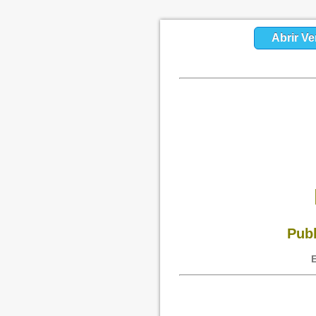
Abrir Ve
Publ
E