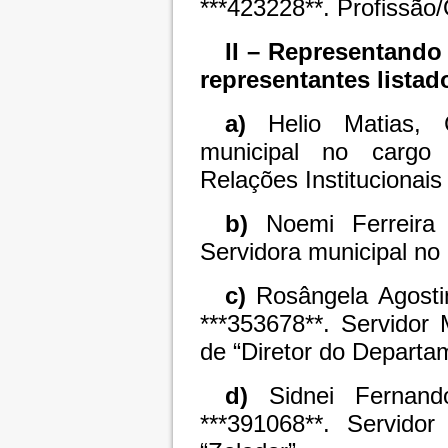
***423228**. Profissão
II – Representando
representantes listad
a)
Helio Matias, 
municipal no cargo 
Relações Institucionais
b)
Noemi Ferreira 
Servidora municipal no c
c)
Rosângela Agost
***353678**. Servidor
de “Diretor do Departa
d)
Sidnei Fernan
***391068**. Servidor