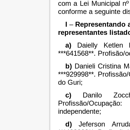
com a Lei Municipal n
conforme a seguinte dis
I
–
Representando a 
representantes listad
a)
Daielly Ketle
***641568**. Profisão/
b)
Danieli Cristina 
***929998**. Profissã
do Guri;
c)
Danilo Zocc
Profissão/Ocupação:
independente;
d)
Jeferson Arru