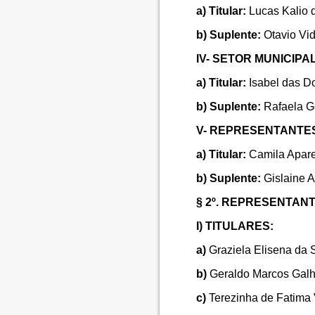
a) Titular:
Lucas Kalio 
b) Suplente:
Otavio Vid
IV- SETOR MUNICIPA
a) Titular:
Isabel das D
b) Suplente:
Rafaela G
V- REPRESENTANTE
a) Titular:
Camila Apare
b) Suplente:
Gislaine A
§ 2º. REPRESENTANT
I) TITULARES:
a)
Graziela Elisena da S
b)
Geraldo Marcos Galhi
c)
Terezinha de Fatima V