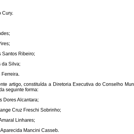
 Cury.
ndes;
ires;
 Santos Ribeiro;
da Silva;
 Ferreira.
nte artigo, constituída a Diretoria Executiva do Conselho Mu
da seguinte forma:
as Dores Alcantara;
lange Cruz Freschi Sobrinho;
 Amaral Linhares;
 Aparecida Mancini Casseb.