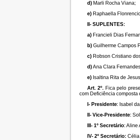
d)
Marli Rocha Viana;
e)
Raphaella Flonrencio
II-
SUPLENTES:
a)
Francieli Dias Ferna
b)
Guilherme Campos P
c)
Robson Cristiano dos
d)
Ana Clara Fernandes 
e)
Isaltina Rita de Jesus
Art. 2º.
Fica pelo prese
com Deficiência composta 
I- Presidente
: Isabel d
II- Vice-Presidente
: So
III- 1º Secretário
: Aline
IV- 2º Secretário:
Célia