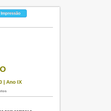
a Impressão
SO
 | Ano IX
etos