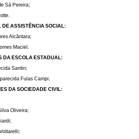
de Sá Pereira;
otte.
L DE ASSISTÊNCIA SOCIAL:
ores Alcântara;
omes Maciel.
S DA ESCOLA ESTADUAL:
cida Santin;
parecida Fulas Campi.
ES DA SOCIEDADE CIVIL:
ilva Oliveira;
ardi;
oltarelli;