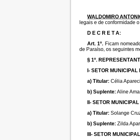
WALDOMIRO ANTONI
legais e de conformidade o
D E C R E T A:
Art. 1º.
Ficam nomeados
de Paraíso, os seguintes 
§ 1º. REPRESENTAN
I- SETOR MUNICIPA
a) Titular:
Célia Aparec
b) Suplente:
Aline Amar
II- SETOR MUNICIPA
a) Titular:
Solange Cruz
b) Suplente:
Zilda Apar
III- SETOR MUNICIPA