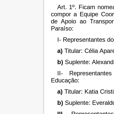
Art. 1º. Ficam nome
compor a Equipe Coor
de Apoio ao Transpor
Paraíso:
I- Representantes do
a)
Titular: Célia Apa
b)
Suplente: Alexandr
II- Representante
Educação:
a)
Titular: Katia Cri
b)
Suplente: Everald
III-
Representant