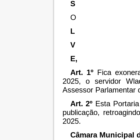
S
O
L
V
E,
Art. 1º
Fica exoner
2025, o servidor Wla
Assessor Parlamentar 
Art. 2º
Esta Portari
publicação, retroagin
2025.
Câmara Municipal d