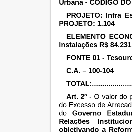
Urbana - CÓDIGO D
PROJETO: Infra E
PROJETO: 1.104
ELEMENTO ECONOMI
Instalações R$ 84.231
FONTE 01 - Tesour
C.A. – 100-104
TOTAL:...................
Art. 2º
- O valor do p
do Excesso de Arrecada
do
Governo Estadu
Relações Instituci
objetivando a Reform