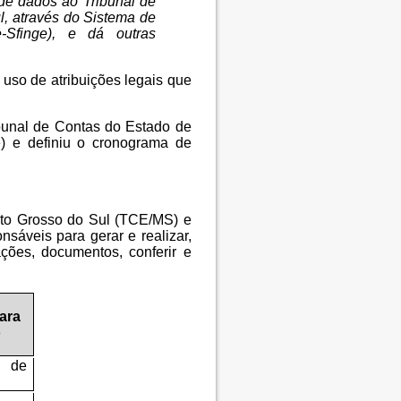
de dados ao Tribunal de
, através do Sistema de
e-Sfinge)
, e dá outras
 de atribuições legais que
nal de Contas do Estado de
e) e definiu o cronograma de
to Grosso do Sul (TCE/MS) e
nsáveis para gerar e realizar,
ções, documentos, conferir e
ara
o
 de