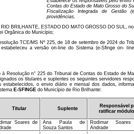
Estabelece os responsáveis pelo envio 
Contas do Estado de Mato Grosso do Sul
Fiscalização Integrada de Gestão (
providências.
 de RIO BRILHANTE, ESTADO DO MATO GROSSO DO SUL, no uso
ei Orgânica do Município;
ução TCE/MS Nº 225, de 18 de setembro de 2024 do Tribu
estabeleceu a versão on-line do Sistema (e-Sfinge on- lin
à Resolução n° 225 do Tribunal de Contas do Estado de Ma
ignados os titulares e suplentes os seguintes servidores respo
 estabelecidos, o envio diário e mensal dos dados, informa
Sistema
E-SFINGE
do Município de Rio Brilhante:
Responsável p
Titular
Suplente
ratificar módul
dimar Soares de
Ana Paula de
Rodimar Soares
drade
Souza Santos
Andrade