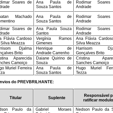
dimar Soares de
Ana Paula de
Rodimar Soares
drade
Souza Santos
Andrade
natan Machado
Ana Paula de
Rodimar Soares
ementino
Souza Santos
Andrade
dimar Soares de
Ana Paula Souza
Rodimar Soares
drade
Santos
Andrade
a Flávia Cardoso
Vergínia Ramos
Ana Flávia Cardos
 Silva Meazza
Gimenes
Silva Meazza
rrisom Djalma
Henrique de
Harrisom Dja
çalves Brito
Andrade Carrenho
Gonçalves Brito
istina Aparecida
Daiane Quirino de
Cristina Apare
nches Camoiço
Souza
Sanches Camoiço
o Muriel Ferreira
Ana Paula de
Hugo Muriel Ferr
zza
Souza Santos
Tezza
 envios do PREVBRILHANTE:
Responsável p
Titular
Suplente
ratificar modul
dson Paulo da
Gabriel Moraes
Nedson Paulo da S