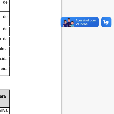
 de
 de
 de
o da
lma
cida
eira
ara
o
ilva