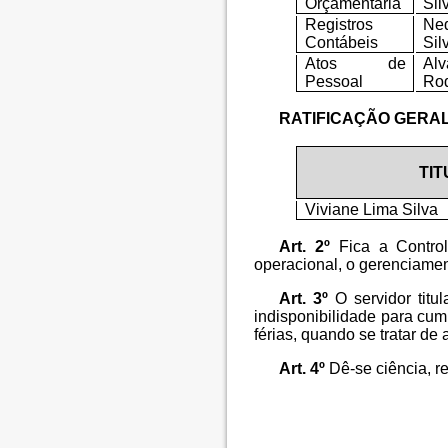
Orçamentária
Sil
Registros
Ne
Contábeis
Sil
Atos de
Al
Pessoal
Ro
RATIFICAÇÃO GERA
TI
Viviane Lima Silva
Art. 2º
Fica a Controla
operacional, o gerenciamen
Art. 3º
O servidor titu
indisponibilidade para cum
férias, quando se tratar d
Art. 4º
Dê-se ciência, re