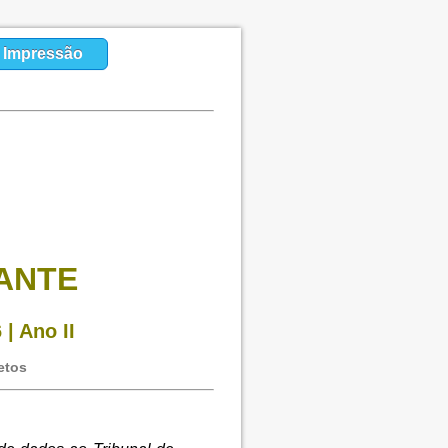
a Impressão
HANTE
| Ano II
etos