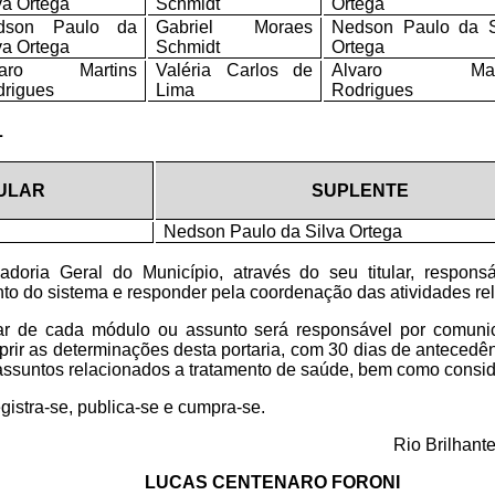
va Ortega
Schmidt
Ortega
dson Paulo da
Gabriel Moraes
Nedson Paulo da S
va Ortega
Schmidt
Ortega
varo Martins
Valéria Carlos de
Alvaro Mart
drigues
Lima
Rodrigues
L
TULAR
SUPLENTE
Nedson Paulo da Silva Ortega
doria Geral do Município, através do seu titular, responsáv
to do sistema e responder pela coordenação das atividades re
lar de cada módulo ou assunto será responsável por comun
prir as determinações desta portaria, com 30 dias de antecedên
e assuntos relacionados a tratamento de saúde, bem como consid
gistra-se, publica-se e cumpra-se.
Rio Brilhant
LUCAS CENTENARO FORONI