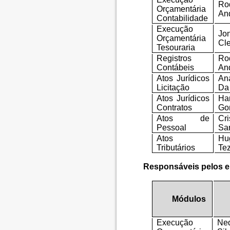
Ro
Orçamentária
An
Contabilidade
Execução
Jo
Orçamentária
Cl
Tesouraria
Registros
Ro
Contábeis
An
Atos Jurídicos
An
Licitação
Da
Atos Jurídicos
Ha
Contratos
Gon
Atos de
Cr
Pessoal
Sa
Atos
Hug
Tributários
Te
Responsáveis pelos
Módulos
Execução
Ne