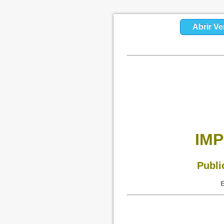
Abrir Ve
IMP
Publi
E