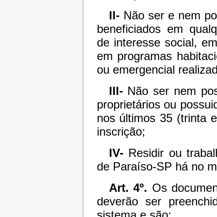
II-
Não ser e nem pos
beneficiados em qualq
de interesse social, em
em programas habitaci
ou emergencial realiza
III-
Não ser nem poss
proprietários ou possui
nos últimos 35 (trinta 
inscrição;
IV-
Residir ou traba
de Paraíso-SP há no mí
Art. 4º.
Os documento
deverão ser preenchid
sistema e são: