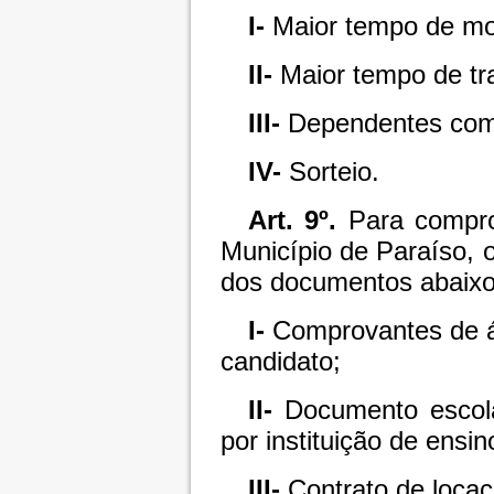
I-
Maior tempo de mor
II-
Maior tempo de tra
III-
Dependentes com d
IV-
Sorteio.
Art. 9º.
Para compro
Município de Paraíso, 
dos documentos abaixo 
I-
Comprovantes de á
candidato;
II-
Documento escolar
por instituição de ensi
III-
Contrato de locaç