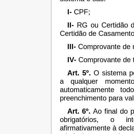
I-
CPF;
II-
RG ou Certidão de
Certidão de Casamento 
III-
Comprovante de r
IV-
Comprovante de tr
Art. 5º.
O sistema po
a qualquer moment
automaticamente tod
preenchimento para vali
Art. 6º.
Ao final do 
obrigatórios, o in
afirmativamente à decla