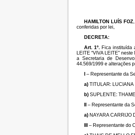
HAMILTON LUÍS FOZ
conferidas por lei,
DECRETA:
Art. 1º.
Fica instituí
LEITE “VIVA LEITE” neste M
a Secretaria de Desenvo
44.569/1999 e alterações p
I
– Representante da Se
a)
TITULAR: LUCIANA
b)
SUPLENTE: THAMER
II
– Representante da Se
a)
NAYARA CARRIJO 
III
– Representante do C