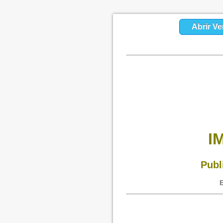
Abrir Ve
I
Publ
E