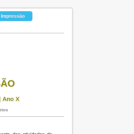
a Impressão
SÃO
| Ano X
etos