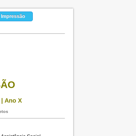
a Impressão
SÃO
 | Ano X
etos