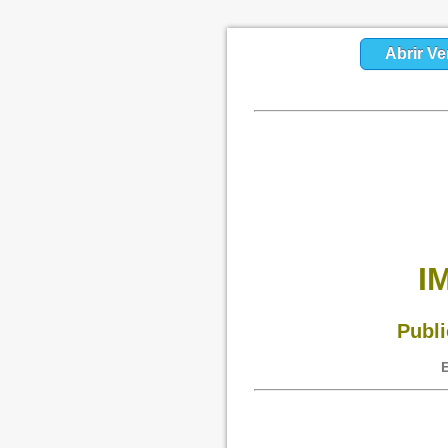
Abrir Ve
I
Publi
E