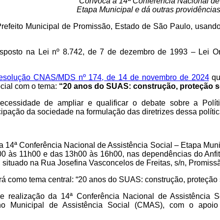
“Convoca a 14ª Conferência Nacional de 
Etapa Municipal e dá outras providências
Prefeito Municipal de Promissão, Estado de São Paulo, usando
sto na Lei nº 8.742, de 7 de dezembro de 1993 – Lei Org
esolução CNAS/MDS nº 174, de 14 de novembro de 2024
qu
ocial com o tema:
“20 anos do SUAS: construção, proteção so
sidade de ampliar e qualificar o debate sobre a Polític
icipação da sociedade na formulação das diretrizes dessa polític
 14ª Conferência Nacional de Assistência Social – Etapa Munic
00 às 11h00 e das 13h00 às 16h00, nas dependências do Anfit
, situado na Rua Josefina Vasconcelos de Freitas, s/n, Promiss
á como tema central: “20 anos do SUAS: construção, proteção so
 realização da 14ª Conferência Nacional de Assistência S
o Municipal de Assistência Social (CMAS), com o apoio 