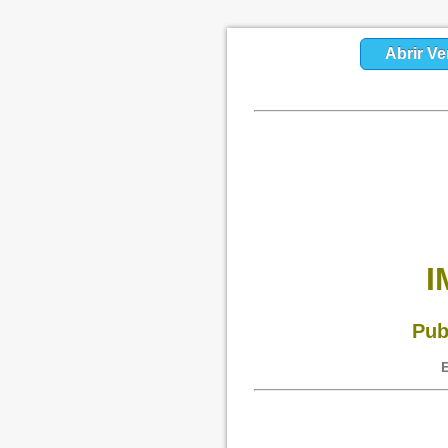
Abrir Ve
I
Pub
E