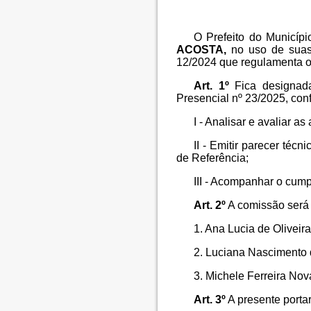
O Prefeito do Municíp
ACOSTA,
no uso de suas
12/2024 que regulamenta o 
Art. 1º
Fica designada
Presencial nº 23/2025, con
I - Analisar e avaliar a
II - Emitir parecer té
de Referência;
III - Acompanhar o cump
Art. 2º
A comissão será 
1. Ana Lucia de Oliveira
2. Luciana Nascimento 
3. Michele Ferreira No
Art. 3º
A presente portar