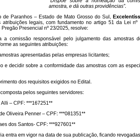
“Dispõe sobre a nomeação da comis
amostra, e dá outras providências”.
io de Paranhos – Estado de Mato Grosso do Sul,
Excelentís
 atribuições legais, com fundamento no artigo 51 da Lei nº
Pregão Presencial nº 23/2025, resolve:
 a comissão responsável pelo julgamento das amostras do 
forme as seguintes atribuições:
s amostras apresentadas pelas empresas licitantes;
cnico e decidir sobre a conformidade das amostras com as espe
rimento dos requisitos exigidos no Edital.
composta pelos seguintes servidores:
 Alli – CPF: ***167251**
de Oliveira Penner – CPF: ***081351**
vaes dos Santos- CPF: ***927601**
ia entra em vigor na data de sua publicação, ficando revogadas