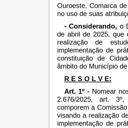
Ouroeste, Comarca de 
no uso de suas atribuiç
- Considerando,
o D
de abril de 2025, que
realização de estu
implementação de prát
constituição de Cidad
âmbito do Município d
R E S O L V E:
Art. 1º -
Nomear nos
2.676/2025, art. 3º
comporem a Comissão M
visando a realização d
implementação de prát