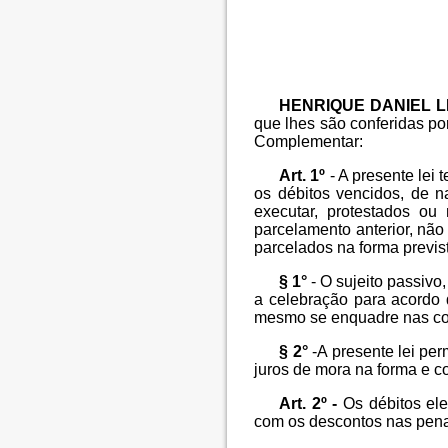
HENRIQUE DANIEL L
que lhes são conferidas p
Complementar:
Art. 1º
- A presente lei
os débitos vencidos, de na
executar, protestados ou
parcelamento anterior, não
parcelados na forma previst
§ 1°
- O sujeito passivo,
a celebração para acordo 
mesmo se enquadre nas co
§ 2°
-A presente lei per
juros de mora na forma e c
Art. 2º -
Os débitos eleg
com os descontos nas pena