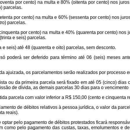
venta por cento) na multa e 80% (oitenta por cento) nos jur
) parcelas.
tenta por cento) na multa e 60% (sessenta por cento) nos jur
tro) parcelas.
nquenta por cento) na multa e 40% (quarenta por cento) nos 
trinta e seis) parcelas.
a e seis) até 48 (quarenta e oito) parcelas, sem desconto.
ó poderá ser deferido para término até 06 (seis) meses ante
da ajuizada, os parcelamentos serão realizados por processo e
ta ou da primeira parcela será fixado em até 05 (cinco) dias c
issão de dívida, as demais parcelas 30 dias para o venciment
ida parcela com valor inferior a R$ 150,00 (cento e cinquenta re
amento de débitos relativos à pessoa jurídica, o valor da parce
a reais).
 optar pelo pagamento de débitos protestados ficará responsáve
em como pelo pagamento das custas, taxas, emolumentos e de