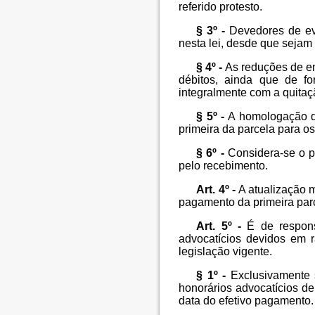
referido protesto.
§ 3º -
Devedores de eve
nesta lei, desde que sejam
§ 4º -
As reduções de en
débitos, ainda que de f
integralmente com a quitaç
§ 5º -
A homologação do
primeira da parcela para os
§ 6º -
Considera-se o pa
pelo recebimento.
Art. 4º -
A atualização m
pagamento da primeira par
Art. 5º -
É de responsa
advocatícios devidos em 
legislação vigente.
§ 1º -
Exclusivamente s
honorários advocatícios de
data do efetivo pagamento.