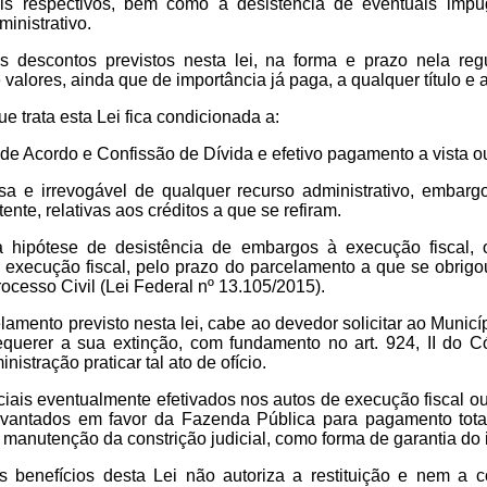
ais respectivos, bem como a desistência de eventuais impu
inistrativo.
s descontos previstos nesta lei, na forma e prazo nela regu
 valores, ainda que de importância já paga, a qualquer título e
e trata esta Lei fica condicionada a:
de Acordo e Confissão de Dívida e efetivo pagamento a vista ou
sa e irrevogável de qualquer recurso administrativo, embarg
ente, relativas aos créditos a que se refiram.
a hipótese de desistência de embargos à execução fiscal,
execução fiscal, pelo prazo do parcelamento a que se obrigo
ocesso Civil (Lei Federal nº 13.105/2015).
amento previsto nesta lei, cabe ao devedor solicitar ao Municíp
equerer a sua extinção, com fundamento no art. 924, II do C
nistração praticar tal ato de ofício.
ciais eventualmente efetivados nos autos de execução fiscal 
levantados em favor da Fazenda Pública para pagamento total
a manutenção da constrição judicial, como forma de garantia do
benefícios desta Lei não autoriza a restituição e nem a 