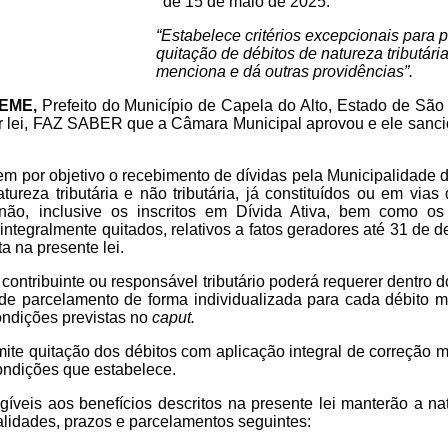
de 15 de maio de 2025.
“Estabelece critérios excepcionais para 
quitação de débitos de natureza tributária
menciona e dá outras providências”.
EME,
Prefeito do Município de Capela do Alto, Estado de São 
or lei, FAZ SABER que a Câmara Municipal aprovou e ele sanci
 tem por objetivo o recebimento de dívidas pela Municipalidade
tureza tributária e não tributária, já constituídos ou em via
 não, inclusive os inscritos em Dívida Ativa, bem como o
 integralmente quitados, relativos a fatos geradores até 31 de
a na presente lei.
 contribuinte ou responsável tributário poderá requerer dentro d
de parcelamento de forma individualizada para cada débito mu
ndições previstas no
caput.
mite quitação dos débitos com aplicação integral de correção 
ondições que estabelece.
íveis aos benefícios descritos na presente lei manterão a na
lidades, prazos e parcelamentos seguintes: