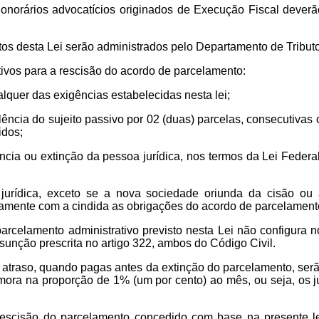
onorários advocatícios originados de Execução Fiscal dever
s desta Lei serão administrados pelo Departamento de Tributo
vos para a rescisão do acordo de parcelamento:
lquer das exigências estabelecidas nesta lei;
ência do sujeito passivo por 02 (duas) parcelas, consecutivas o
idos;
cia ou extinção da pessoa jurídica, nos termos da Lei Federal
urídica, exceto se a nova sociedade oriunda da cisão ou a
iamente com a cindida as obrigações do acordo de parcelament
arcelamento administrativo previsto nesta Lei não configura n
sunção prescrita no artigo 322, ambos do Código Civil.
atraso, quando pagas antes da extinção do parcelamento, ser
 mora na proporção de 1% (um por cento) ao mês, ou seja, os 
escisão do parcelamento concedido com base na presente le