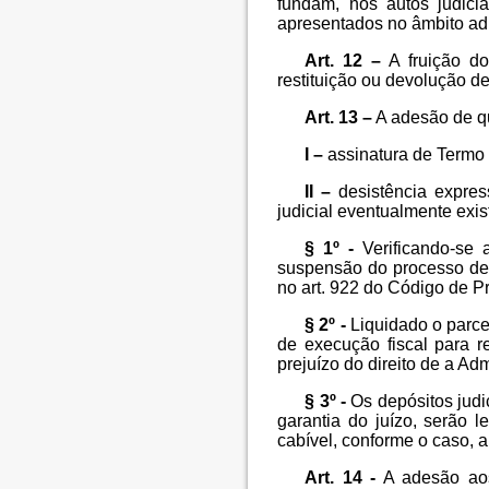
fundam, nos autos judici
apresentados no âmbito adm
Art. 12 –
A fruição do
restituição ou devolução de
Art. 13 –
A adesão de qu
I –
assinatura de Termo 
II –
desistência expres
judicial eventualmente exist
§ 1º -
Verificando-se 
suspensão do processo de 
no art. 922 do Código de Pr
§ 2º -
Liquidado o parcel
de execução fiscal para r
prejuízo do direito de a Admi
§ 3º -
Os depósitos judi
garantia do juízo, serão 
cabível, conforme o caso, 
Art. 14 -
A adesão aos 