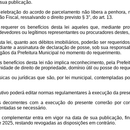
 sua publicação.
elebração do acordo de parcelamento não libera a penhora, 
 Fiscal, ressalvando o direito previsto § 3°, do art. 13.
equerer os benefícios desta lei aqueles que, mediante pro
devedores ou legítimos representantes ou procuradores destes, n
ta lei, quanto aos débitos imobiliários, poderão ser requerid
iante a assinatura de declaração de posse, sob sua responsabi
rgãos da Prefeitura Municipal no momento do requerimento.
 benefícios desta lei não implica reconhecimento, pela Prefei
timidade de direito de propriedade, domínio útil ou posse do req
icas ou jurídicas que são, por lei municipal, contempladas po
ivo poderá editar normas regulamentares à execução da presen
decorrentes com a execução do presente correrão por con
entadas se necessário.
 complementar entra em vigor na data de sua publicação, fi
e 2025, restando revogadas as disposições em contrário.