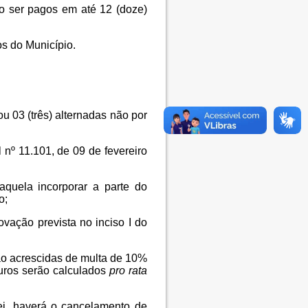
ão ser pagos em até 12 (doze)
s do Município.
u 03 (três) alternadas não por
 nº 11.101, de 09 de fevereiro
quela incorporar a parte do
o;
ovação prevista no inciso I do
ão acrescidas de multa de 10%
juros serão calculados
pro rata
i, haverá o cancelamento de