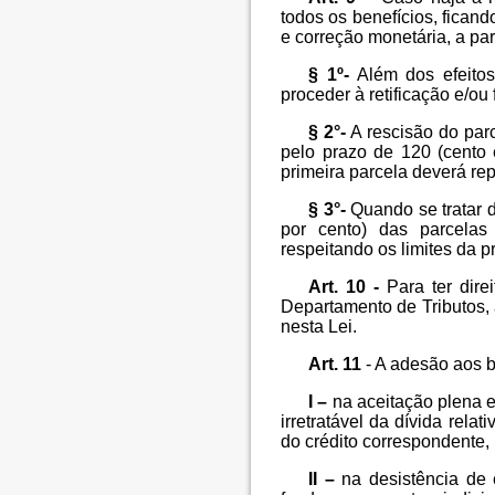
todos os benefícios, ficand
e correção monetária, a pa
§ 1º-
Além dos efeitos
proceder à retificação e/ou
§ 2°-
A rescisão do par
pelo prazo de 120 (cento 
primeira parcela deverá rep
§ 3°-
Quando se tratar 
por cento) das parcelas 
respeitando os limites da p
Art. 10 -
Para ter dire
Departamento de Tributos,
nesta Lei.
Art. 11
- A adesão aos be
I –
na aceitação plena e 
irretratável da dívida rela
do crédito correspondente, 
II –
na desistência de 