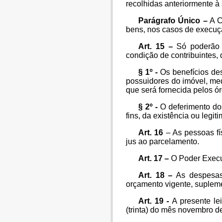
recolhidas anteriormente à
Parágrafo Único –
A C
bens, nos casos de execução
Art. 15 –
Só poderão r
condição de contribuintes, 
§ 1º -
Os benefícios des
possuidores do imóvel, med
que será fornecida pelos ó
§ 2º -
O deferimento dos
fins, da existência ou legi
Art. 16
– As pessoas fís
jus ao parcelamento.
Art. 17 –
O Poder Execut
Art. 18 –
As despesas 
orçamento vigente, suplem
Art. 19 -
A presente lei
(trinta) do mês novembro d