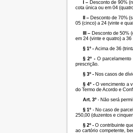
I –
Desconto de 90% (no
cota única ou em 04 (quatro
II –
Desconto de 70% (se
05 (cinco) a 24 (vinte e qua
III –
Desconto de 50% (ci
em 24 (vinte e quatro) a 36 (
§ 1º -
Acima de 36 (trint
§ 2º -
O parcelamento s
prescrição.
§ 3º -
Nos casos de dívi
§ 4º -
O vencimento a vis
do Termo de Acordo e Conf
Art. 3º
- Não será permit
§ 1º
- No caso de parcel
250,00 (duzentos e cinquent
§ 2º -
O contribuinte que
ao cartório competente, b