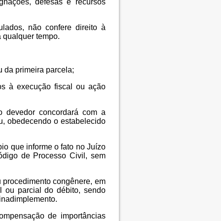
gnações, defesas e recursos
lados, não confere direito à
 a qualquer tempo.
 da primeira parcela;
os à execução fiscal ou ação
 o devedor concordará com a
u, obedecendo o estabelecido
io que informe o fato no Juízo
ódigo de Processo Civil, sem
ou procedimento congênere, em
 ou parcial do débito, sendo
 inadimplemento.
compensação de importâncias