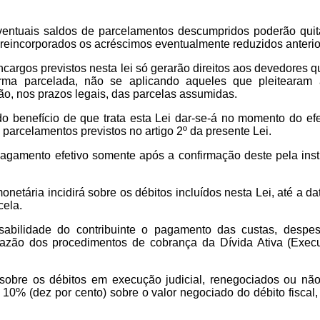
ntuais saldos de parcelamentos descumpridos poderão quitá
 reincorporados os acréscimos eventualmente reduzidos anteri
cargos previstos nesta lei só gerarão direitos aos devedores 
orma parcelada, não se aplicando aqueles que pleitearam
ão, nos prazos legais, das parcelas assumidas.
 benefício de que trata esta Lei dar-se-á no momento do efe
 parcelamentos previstos no artigo 2º da presente Lei.
gamento efetivo somente após a confirmação deste pela insti
onetária incidirá sobre os débitos incluídos nesta Lei, até a d
cela.
bilidade do contribuinte o pagamento das custas, despes
razão dos procedimentos de cobrança da Dívida Ativa (Exec
obre os débitos em execução judicial, renegociados ou não,
 10% (dez por cento) sobre o valor negociado do débito fiscal