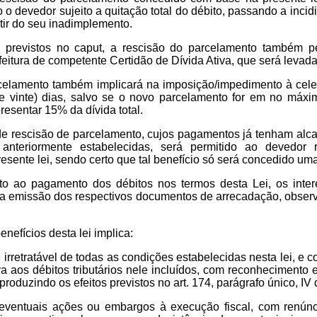
o o devedor sujeito a quitação total do débito, passando a incid
rtir do seu inadimplemento.
 previstos no caput, a rescisão do parcelamento também pe
 feitura de competente Certidão de Dívida Ativa, que será levada
celamento também implicará na imposição/impedimento à cel
e vinte) dias, salvo se o novo parcelamento for em no máxim
resentar 15% da dívida total.
de rescisão de parcelamento, cujos pagamentos já tenham alc
anteriormente estabelecidas, será permitido ao devedor 
resente lei, sendo certo que tal benefício só será concedido um
ito ao pagamento dos débitos nos termos desta Lei, os inte
 a emissão dos respectivos documentos de arrecadação, obser
nefícios desta lei implica:
irretratável de todas as condições estabelecidas nesta lei, e co
tiva aos débitos tributários nele incluídos, com reconhecimento
produzindo os efeitos previstos no art. 174, parágrafo único, IV
eventuais ações ou embargos à execução fiscal, com renúnci