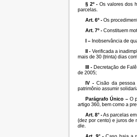
§ 2º -
Os valores dos h
parcelas.
Art. 6º -
Os procedimento
Art. 7º -
Constituem moti
I –
Inobservância de qua
II -
Verificada a inadimpl
mais de 30 (trinta) dias corr
III -
Decretação de Falên
de 2005;
IV -
Cisão da pessoa j
patrimônio assumir solidar
Parágrafo Único –
O p
artigo 360, bem como a pre
Art. 8° -
As parcelas em 
(dez por cento) e juros de
die
.
Art. 9° -
Caso haja a r