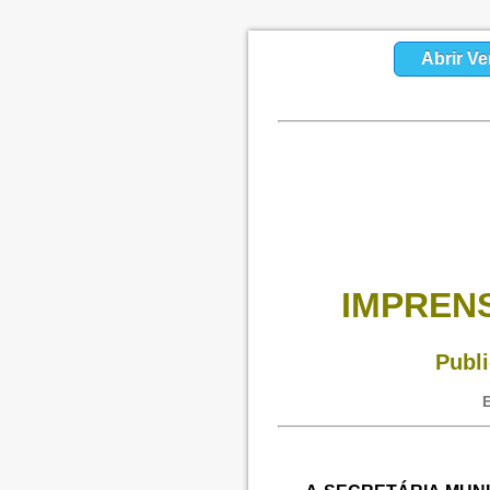
Abrir Ve
IMPRENS
Publi
E