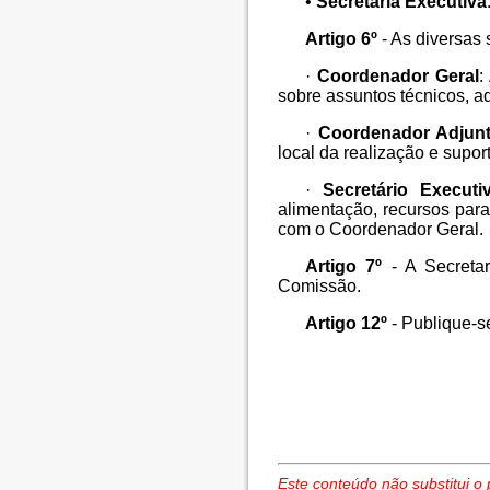
•
Secretária Executiva
Artigo 6º
- As diversas 
·
Coordenador Geral
:
sobre assuntos técnicos, a
·
Coordenador Adjun
local da realização e supor
·
Secretário Executi
alimentação, recursos par
com o Coordenador Geral.
Artigo 7º
- A Secretar
Comissão.
Artigo 12º
- Publique-s
Este conteúdo não substitui o 