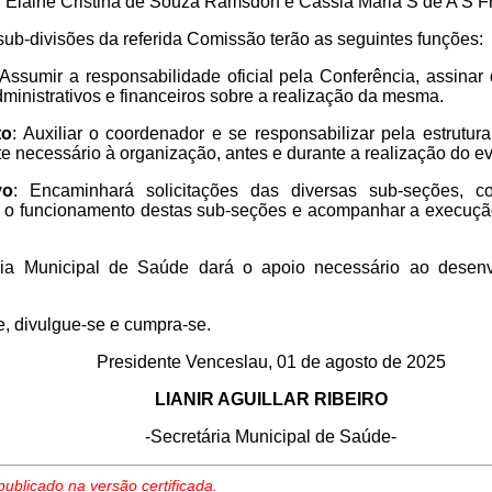
: Elaine Cristina de Souza Ramsdorf e Cassia Maria S de A S F
sub-divisões da referida Comissão terão as seguintes funções:
 Assumir a responsabilidade oficial pela Conferência, assinar 
dministrativos e financeiros sobre a realização da mesma.
to
: Auxiliar o coordenador e se responsabilizar pela estrutur
te necessário à organização, antes e durante a realização do e
vo
: Encaminhará solicitações das diversas sub-seções, com
a o funcionamento destas sub-seções e acompanhar a execução
ia Municipal de Saúde dará o apoio necessário ao desenv
e, divulgue-se e cumpra-se.
Presidente Venceslau, 01 de agosto de 2025
LIANIR AGUILLAR RIBEIRO
-Secretária Municipal de Saúde-
publicado na versão certificada.