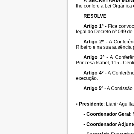
A SECRETÁRIA MUNI
lhe confere a Lei Orgânica
RESOLVE
Artigo 1º
- Fica convoc
legal do Decreto nº 049 de 
Artigo 2º
- A Conferênc
Ribeiro e na sua ausência
Artigo 3º
- A Conferên
Princesa Isabel, 115 - Cent
Artigo 4º
- A Conferênc
execução.
Artigo 5º
- A Comissão 
•
Presidente
: Lianir Aguill
•
Coordenador Geral
:
•
Coordenador Adjunt