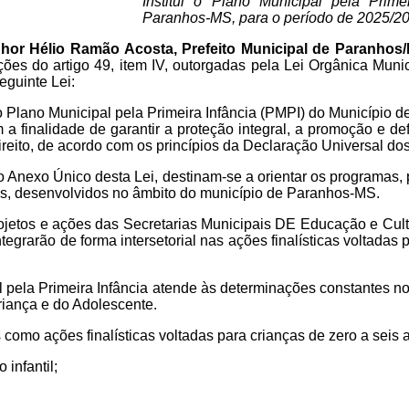
Institui o Plano Municipal pela Prim
Paranhos-MS, para o período de 2025/2
hor Hélio Ramão Acosta, Prefeito Municipal de Paranhos
ções do artigo 49, item IV, outorgadas pela Lei Orgânica Muni
eguinte Lei:
 o Plano Municipal pela Primeira Infância (PMPI) do Município
 a finalidade de garantir a proteção integral, a promoção e de
reito, de acordo com os princípios da Declaração Universal dos
Anexo Único desta Lei, destinam-se a orientar os programas, p
os, desenvolvidos no âmbito do município de Paranhos-MS.
jetos e ações das Secretarias Municipais DE Educação e Cult
tegrarão de forma intersetorial nas ações finalísticas voltadas 
 pela Primeira Infância atende às determinações constantes no
riança e do Adolescente.
omo ações finalísticas voltadas para crianças de zero a seis 
 infantil;