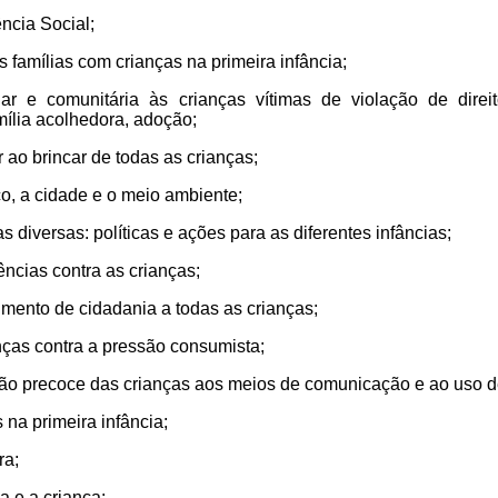
tência Social;
às famílias com crianças na primeira infância;
ar e comunitária às crianças vítimas de violação de direito
mília acolhedora, adoção;
ar ao brincar de todas as crianças;
aço, a cidade e o meio ambiente;
ias diversas: políticas e ações para as diferentes infâncias;
ências contra as crianças;
mento de cidadania a todas as crianças;
nças contra a pressão consumista;
ção precoce das crianças aos meios de comunicação e ao uso de 
s na primeira infância;
ra;
a e a criança;