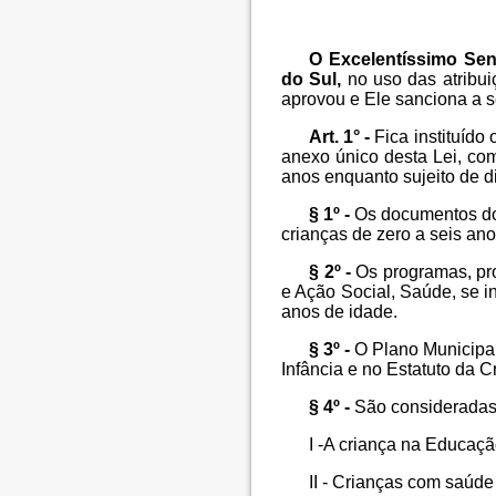
O Excelentíssimo Sen
do Sul,
no uso das atribui
aprovou e Ele sanciona a s
Art. 1° -
Fica instituído
anexo único desta Lei, com
anos enquanto sujeito de di
§ 1º -
Os documentos do 
crianças de zero a seis an
§ 2º -
Os programas, pro
e Ação Social, Saúde, se in
anos de idade.
§ 3º -
O Plano Municipal
Infância e no Estatuto da C
§ 4º -
São consideradas c
I -A criança na Educação
II - Crianças com saúde