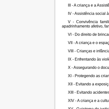
III - A criança e a Assis
IV - Assistência social 
V - Convivência famili
apadrinhamento afetivo, fa
VI - Do direito de brinc
VII - A criança e o esp
VIII - Crianças e infânc
IX - Enfrentando às viol
X - Assegurando o docu
XI - Protegendo as cria
XII - Evitando a exposi
XIII - Evitando acidente
XIV - A criança e a cultu
XV - O sistema de justiç