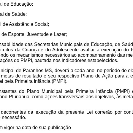
pal de Educação;
pal de Saúde;
l de Assistência Social;
l de Esporte, Juventude e Lazer;
sabilidade das Secretarias Municipais de Educação, de Saúde
reitos da Criança e do Adolescente avaliar a execução do P
cendo os mecanismos necessários ao acompanhamento das meta
 ações do PMPI, pautada nos indicadores estabelecidos.
unicipal de Paranhos-MS, deverá a cada ano, no período de e
 metas de resultado e seu respectivo Plano de Ação para a ef
l pela Primeira Infância (PMPI).
tantes do Plano Municipal pela Primeira Infância (PMPI)
no Plurianual como ações transversais aos objetivos, às meta
ecorrentes da execução da presente Lei correrão por conta
 necessário.
em vigor na data de sua publicação