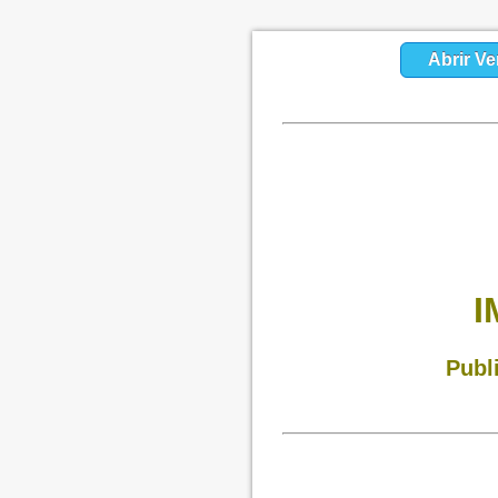
Abrir Ve
I
Publ