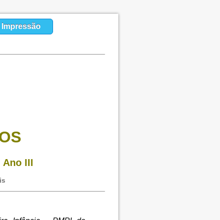
a Impressão
HOS
 Ano III
is