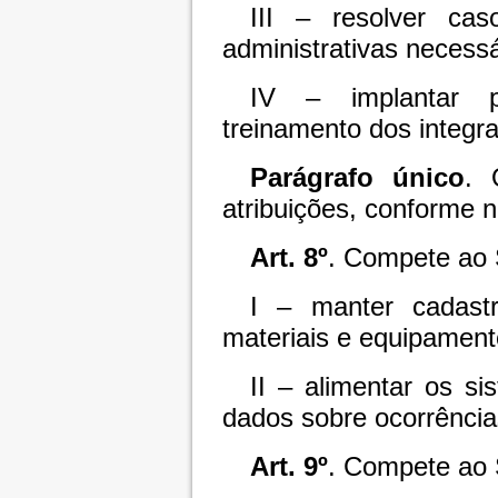
III – resolver ca
administrativas necessá
IV – implantar 
treinamento dos inte
Parágrafo único
. 
atribuições, conforme n
Art. 8º
. Compete ao S
I – manter cadastro
materiais e equipame
II – alimentar os s
dados sobre ocorrências
Art. 9º
. Compete ao 