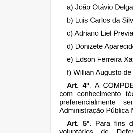
a) João Otávio Delg
b) Luis Carlos da Si
c) Adriano Liel Previ
d) Donizete Apareci
e) Edson Ferreira Xa
f) Willian Augusto d
Art. 4º
. A COMPDEC
com conhecimento téc
preferencialmente s
Administração Pública 
Art. 5º
. Para fins 
voluntários de Defe