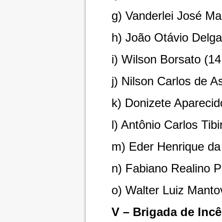
g) Vanderlei José Ma
h) João Otávio Delg
i) Wilson Borsato (1
j) Nilson Carlos de 
k) Donizete Apareci
l) Antônio Carlos Tib
m) Eder Henrique da
n) Fabiano Realino P
o) Walter Luiz Manto
V – Brigada de Incê