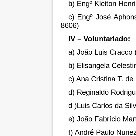
b) Engº Kleiton Henr
c) Engº José Aphons
8606)
IV – Voluntariado:
a) João Luis Cracco
b) Elisangela Celest
c) Ana Cristina T. de
d) Reginaldo Rodrig
d )Luis Carlos da Si
e) João Fabrício Mar
f) André Paulo Nune