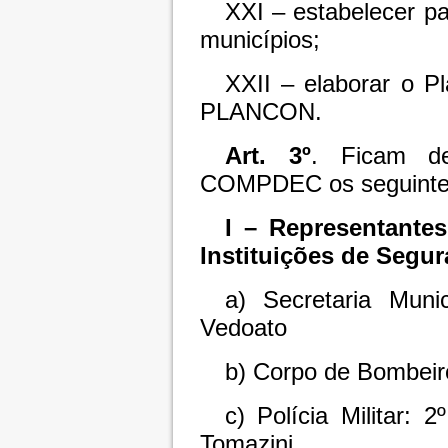
XXI – estabelecer pa
municípios;
XXII – elaborar o P
PLANCON.
Art. 3º
. Ficam d
COMPDEC os seguintes
I – Representantes
Instituições de Segur
a) Secretaria Muni
Vedoato
b) Corpo de Bombeiro
c) Polícia Militar: 
Tomazini