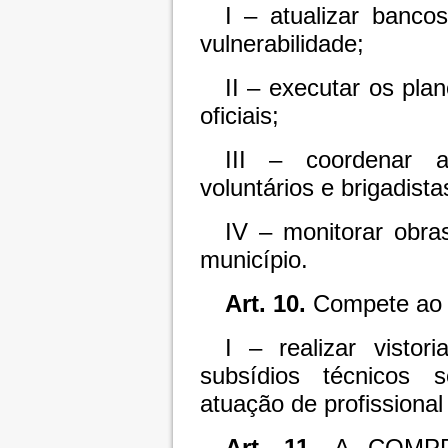
I – atualizar banco
vulnerabilidade;
II – executar os pla
oficiais;
III – coordenar a
voluntários e brigadista
IV – monitorar obra
município.
Art. 10.
Compete ao 
I – realizar vistor
subsídios técnicos 
atuação de profissional 
Art. 11.
A COMPDEC