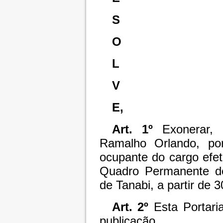
S
O
L
V
E,
Art. 1º
Exonerar,
Ramalho Orlando, por
ocupante do cargo efe
Quadro Permanente d
de Tanabi, a partir de 3
Art. 2º
Esta Portari
publicação.