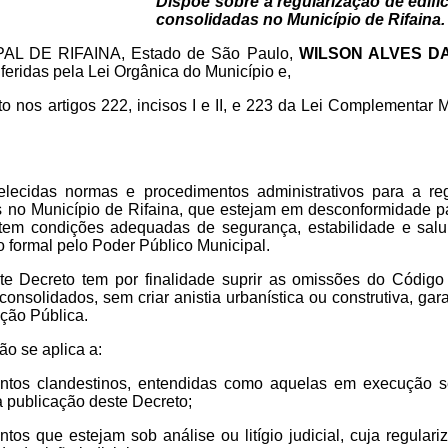
Dispõe sobre a regularização de edifi
consolidadas no Município de Rifaina.
L DE RIFAINA, Estado de São Paulo,
WILSON ALVES DA
feridas pela Lei Orgânica do Município e,
o nos artigos 222, incisos I e II, e 223 da Lei Complementar 
lecidas normas e procedimentos administrativos para a reg
s no Município de Rifaina, que estejam em desconformidade p
tem condições adequadas de segurança, estabilidade e salub
 formal pelo Poder Público Municipal.
e Decreto tem por finalidade suprir as omissões do Códig
consolidados, sem criar anistia urbanística ou construtiva, gar
ação Pública.
ão se aplica a:
entos clandestinos, entendidas como aquelas em execução 
a publicação deste Decreto;
ntos que estejam sob análise ou litígio judicial, cuja regula