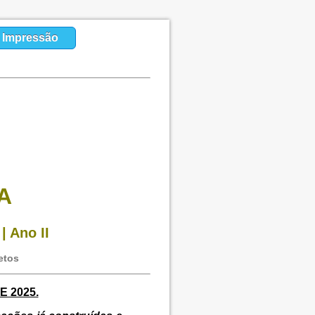
a Impressão
A
| Ano II
etos
E 2025.