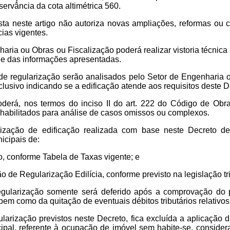
ervância da cota altimétrica 560.
ista neste artigo não autoriza novas ampliações, reformas ou 
cias vigentes.
haria ou Obras ou Fiscalização poderá realizar vistoria técnica
de das informações apresentadas.
de regularização serão analisados pelo Setor de Engenharia 
clusivo indicando se a edificação atende aos requisitos deste D
oderá, nos termos do inciso II do art. 222 do Código de Obr
 habilitados para análise de casos omissos ou complexos.
rização de edificação realizada com base neste Decreto de
icipais de:
o, conforme Tabela de Taxas vigente; e
ão de Regularização Edilícia, conforme previsto na legislação tr
egularização somente será deferido após a comprovação do 
bem como da quitação de eventuais débitos tributários relativos
larização previstos neste Decreto, fica excluída a aplicação d
pal, referente à ocupação de imóvel sem habite-se, consider