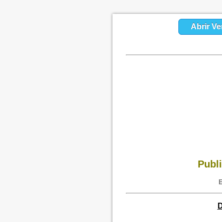
Abrir Ve
Publi
E
D