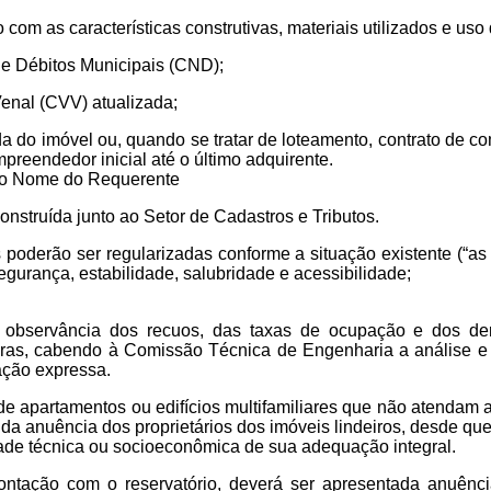
 com as características construtivas, materiais utilizados e uso
de Débitos Municipais (CND);
Venal (CVV) atualizada;
ada do imóvel ou, quando se tratar de loteamento, contrato de
preendedor inicial até o último adquirente.
o no Nome do Requerente
onstruída junto ao Setor de Cadastros e Tributos.
 poderão ser regularizadas conforme a situação existente (“as
urança, estabilidade, salubridade e acessibilidade;
 observância dos recuos, das taxas de ocupação e dos dem
ras, cabendo à Comissão Técnica de Engenharia a análise e a
ação expressa.
de apartamentos ou edifícios multifamiliares que não atendam 
 da anuência dos proprietários dos imóveis lindeiros, desde q
idade técnica ou socioeconômica de sua adequação integral.
ontação com o reservatório, deverá ser apresentada anuên