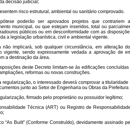
da decisão judicial;
presentem risco estrutural, ambiental ou sanitário comprovado.
ótese poderão ser aprovados projetos que contrariem a
ento municipal, ou que estejam inseridos, total ou parcialm
adouros públicos ou em desconformidade com as disposições 
ada a legislação urbanística, civil e ambiental vigente.
ia não implicará, sob qualquer circunstância, em alteração
to vigente, sendo expressamente vedada a aprovação de e
om a destinação da área.
isposições deste Decreto limitam-se às edificações concluídas
 ampliações, reformas ou novas construções.
 a regularização, o interessado deverá comprovar a titularidade
cumentos junto ao Setor de Engenharia ou Obras da Prefeitura 
ularização, firmado pelo proprietário ou possuidor legítimo;
onsabilidade Técnica (ART) ou Registro de Responsabilidade
vo;
nico “As Built” (Conforme Construído), devidamente assinado p