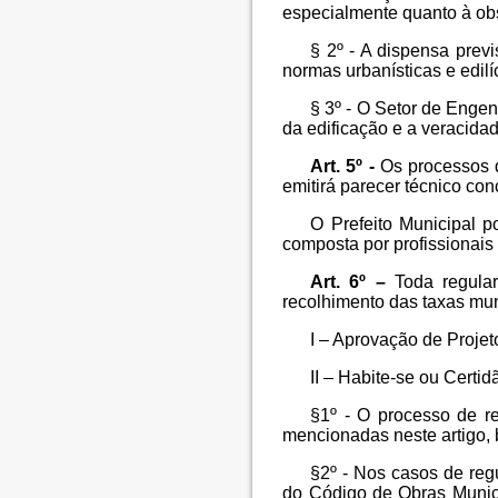
especialmente quanto à obs
§ 2º - A dispensa prev
normas urbanísticas e edilí
§ 3º - O Setor de Engen
da edificação e a veracida
Art. 5º -
Os processos 
emitirá parecer técnico con
O Prefeito Municipal p
composta por profissionais
Art. 6º –
Toda regula
recolhimento das taxas mun
I – Aprovação de Projet
II – Habite-se ou Certid
§1º - O processo de r
mencionadas neste artigo, 
§2º - Nos casos de regu
do Código de Obras Munici