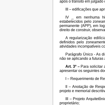
após o trânsito em julgado 
III – edificações que a
IV _ em nenhuma hip
estabelecidos pelo zoneam
permanente (APP), em logr
direito de construir, observ
A regularização edilíc
definidos pelo zoneamen
atividades incompatíveis c
Parágrafo Único - As d
não se aplicando a futuras
Art. 3º –
Para solicitar
apresentar os seguintes do
I – Requerimento de Reg
II – Anotação de Resp
projeto e memorial descriti
III – Projeto Arquitetô
proprietário;