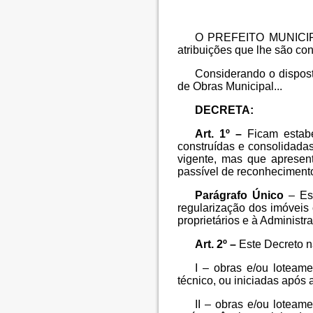
O PREFEITO MUNICIPA
atribuições que lhe são con
Considerando o dispost
de Obras Municipal...
DECRETA:
Art. 1º –
Ficam estabe
construídas e consolidada
vigente, mas que apresen
passível de reconhecimento
Parágrafo Único
– Est
regularização dos imóveis 
proprietários e à Administr
Art. 2º –
Este Decreto n
I – obras e/ou loteam
técnico, ou iniciadas após 
II – obras e/ou loteame