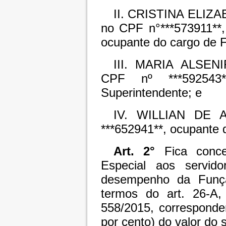
II. CRISTINA ELIZ
no CPF n°***573911**,
ocupante do cargo de 
III. MARIA ALSENI
CPF nº ***592543
Superintendente; e
IV. WILLIAN DE A
***652941**, ocupante 
Art. 2°
Fica conce
Especial aos servid
desempenho da Funçã
termos do art. 26-A, 
558/2015, corresponde
por cento) do valor do 