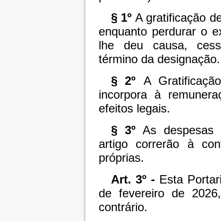
§ 1º
A gratificação d
enquanto perdurar o e
lhe deu causa, ces
término da designação.
§ 2º
A Gratificaç
incorpora à remunera
efeitos legais.
§ 3º
As despesas d
artigo correrão à co
próprias.
Art. 3º -
Esta Portari
de fevereiro de 2026
contrário.