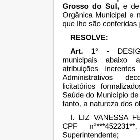
Grosso do Sul,
e de 
Orgânica Municipal e n
que lhe são conferidas 
RESOLVE:
Art. 1° -
DESIGN
municipais abaixo 
atribuições inerente
Administrativos de
licitatórios formaliza
Saúde do Município de
tanto, a natureza dos o
I. LIZ VANESSA F
CPF n°***452231*
Superintendente;