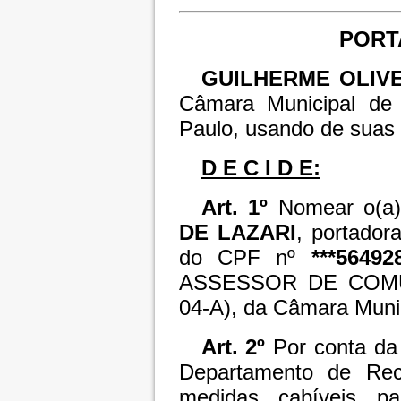
PORTA
GUILHERME OLIV
Câmara Municipal de
Paulo, usando de suas a
D E C I D E:
Art. 1º
Nomear o(a)
DE LAZARI
, portador
do CPF nº
***56492
ASSESSOR DE COMU
04-A), da Câmara Munic
Art. 2º
Por conta da
Departamento de Re
medidas cabíveis par