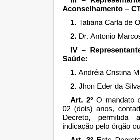
Aconselhamento – C
1.
Tatiana Carla de Ol
2.
Dr. Antonio Marcos
IV – Representant
Saúde:
1
. Andréia Cristina 
2
. Jhon Eder da Silva
Art. 2º
O mandato d
02 (dois) anos, conta
Decreto, permitida 
indicação pelo órgão o
Art. 3º
Este Decreto