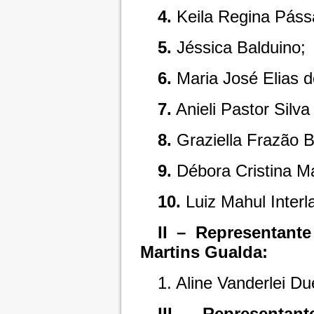
4.
Keila Regina Pássa
5.
Jéssica Balduino;
6.
Maria José Elias d
7.
Anieli Pastor Silva
8.
Graziella Frazão B
9.
Débora Cristina M
10.
Luiz Mahul Interla
II – Representant
Martins Gualda:
1. Aline Vanderlei D
III – Representan