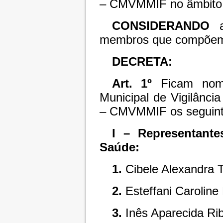
– CMVMMIF no âmbito 
CONSIDERANDO
a
membros que compõem 
DECRETA:
Art. 1º
Ficam nome
Municipal de Vigilância
– CMVMMIF os seguin
I – Representante
Saúde:
1.
Cibele Alexandra 
2.
Esteffani Caroline 
3.
Inês Aparecida Ribe