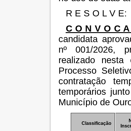
R E S O L V E:
C O N V O C A
candidata aprova
nº 001/2026, p
realizado nesta
Processo Seletiv
contratação tem
temporários junto
Município de Ouro
N
Classificação
Insc