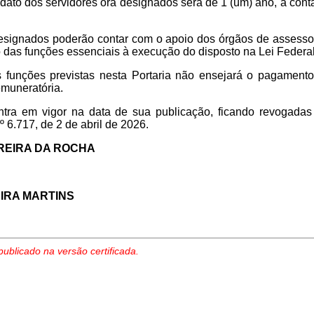
dato dos servidores ora designados será de 1 (um) ano, a cont
signados poderão contar com o apoio dos órgãos de assessor
das funções essenciais à execução do disposto na Lei Federal
 funções previstas nesta Portaria não ensejará o pagamento 
emuneratória.
ntra em vigor na data de sua publicação, ficando revogadas 
º 6.717, de 2 de abril de 2026.
REIRA DA ROCHA
IRA MARTINS
publicado na versão certificada.