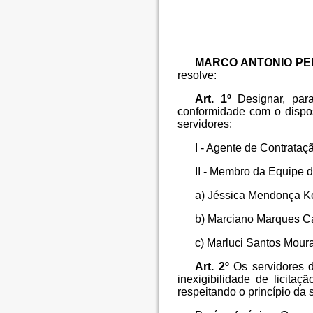
MARCO ANTONIO PE
resolve:
Art. 1º
Designar, par
conformidade com o dispos
servidores:
I - Agente de Contrataç
II - Membro da Equipe d
a) Jéssica Mendonça Ko
b) Marciano Marques Cas
c) Marluci Santos Moura
Art. 2º
Os servidores d
inexigibilidade de licita
respeitando o princípio da