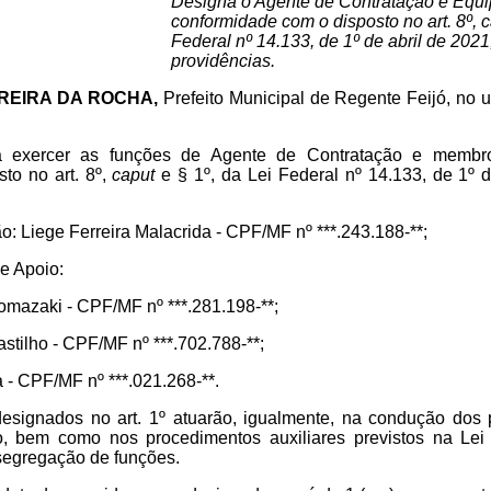
Designa o Agente de Contratação e Equi
conformidade com o disposto no art. 8º, c
Federal nº 14.133, de 1º de abril de 2021
providências.
REIRA DA ROCHA,
Prefeito Municipal de Regente Feijó, no u
a exercer as funções de Agente de Contratação e membr
to no art. 8º,
caput
e § 1º, da Lei Federal nº 14.133, de 1º d
ão: Liege Ferreira Malacrida - CPF/MF nº ***.243.188-**;
e Apoio:
mazaki - CPF/MF nº ***.281.198-**;
tilho - CPF/MF nº ***.702.788-**;
 - CPF/MF nº ***.021.268-**.
esignados no art. 1º atuarão, igualmente, na condução dos
ção, bem como nos procedimentos auxiliares previstos na Lei
 segregação de funções.